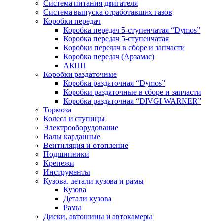
Система питания двигателя
Система выпуска отработавших газов
Коробки передач
Коробка передач 5-ступенчатая “Dymos”
Коробка передач 5-ступенчатая
Коробки передач в сборе и запчасти
Коробка передач (Арзамас)
АКПП
Коробки раздаточные
Коробка раздаточная “Dymos”
Коробки раздаточные в сборе и запчасти
Коробка раздаточная “DIVGI WARNER”
Тормоза
Колеса и ступицы
Электрооборудование
Валы карданные
Вентиляция и отопление
Подшипники
Крепежи
Инструменты
Кузова, детали кузова и рамы
Кузова
Детали кузова
Рамы
Диски, автошины и автокамеры