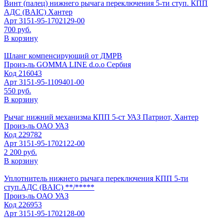
Винт (палец) нижнего рычага переключения 5-ти ступ. КПП
АДС (BAIC) Хантер
Арт
3151-95-1702129-00
700 руб.
В корзину
Шланг компенсирующий от ДМРВ
Произ-ль
GOMMA LINE d.o.o Сербия
Код
216043
Арт
3151-95-1109401-00
550 руб.
В корзину
Рычаг нижний механизма КПП 5-ст УАЗ Патриот, Хантер
Произ-ль
ОАО УАЗ
Код
229782
Арт
3151-95-1702122-00
2 200 руб.
В корзину
Уплотнитель нижнего рычага переключения КПП 5-ти
ступ.АДС (BAIC) **/*****
Произ-ль
ОАО УАЗ
Код
226953
Арт
3151-95-1702128-00