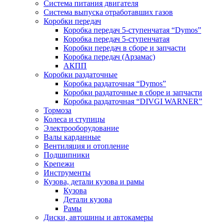
Система питания двигателя
Система выпуска отработавших газов
Коробки передач
Коробка передач 5-ступенчатая “Dymos”
Коробка передач 5-ступенчатая
Коробки передач в сборе и запчасти
Коробка передач (Арзамас)
АКПП
Коробки раздаточные
Коробка раздаточная “Dymos”
Коробки раздаточные в сборе и запчасти
Коробка раздаточная “DIVGI WARNER”
Тормоза
Колеса и ступицы
Электрооборудование
Валы карданные
Вентиляция и отопление
Подшипники
Крепежи
Инструменты
Кузова, детали кузова и рамы
Кузова
Детали кузова
Рамы
Диски, автошины и автокамеры