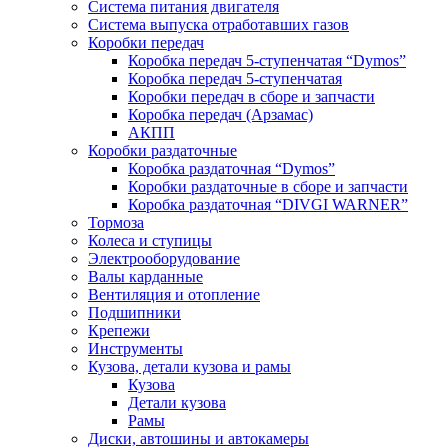
Система питания двигателя
Система выпуска отработавших газов
Коробки передач
Коробка передач 5-ступенчатая “Dymos”
Коробка передач 5-ступенчатая
Коробки передач в сборе и запчасти
Коробка передач (Арзамас)
АКПП
Коробки раздаточные
Коробка раздаточная “Dymos”
Коробки раздаточные в сборе и запчасти
Коробка раздаточная “DIVGI WARNER”
Тормоза
Колеса и ступицы
Электрооборудование
Валы карданные
Вентиляция и отопление
Подшипники
Крепежи
Инструменты
Кузова, детали кузова и рамы
Кузова
Детали кузова
Рамы
Диски, автошины и автокамеры