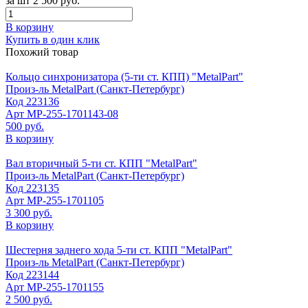
за шт
2 500 руб.
В корзину
Купить в один клик
Похожий товар
Кольцо синхронизатора (5-ти ст. КПП) "MetalPart"
Произ-ль
MetalPart (Санкт-Петербург)
Код
223136
Арт
МР-255-1701143-08
500 руб.
В корзину
Вал вторичный 5-ти ст. КПП "MetalPart"
Произ-ль
MetalPart (Санкт-Петербург)
Код
223135
Арт
МР-255-1701105
3 300 руб.
В корзину
Шестерня заднего хода 5-ти ст. КПП "MetalPart"
Произ-ль
MetalPart (Санкт-Петербург)
Код
223144
Арт
МР-255-1701155
2 500 руб.