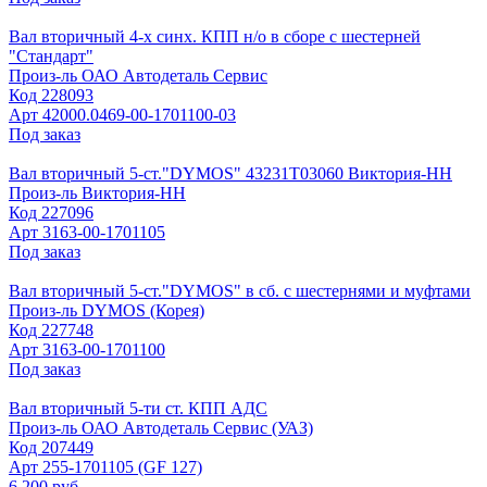
Вал вторичный 4-х синх. КПП н/о в сборе с шестерней
"Стандарт"
Произ-ль
ОАО Автодеталь Сервис
Код
228093
Арт
42000.0469-00-1701100-03
Под заказ
Вал вторичный 5-ст."DYMOS" 43231Т03060 Виктория-НН
Произ-ль
Виктория-НН
Код
227096
Арт
3163-00-1701105
Под заказ
Вал вторичный 5-ст."DYMOS" в сб. с шестернями и муфтами
Произ-ль
DYMOS (Корея)
Код
227748
Арт
3163-00-1701100
Под заказ
Вал вторичный 5-ти ст. КПП АДС
Произ-ль
ОАО Автодеталь Сервис (УАЗ)
Код
207449
Арт
255-1701105 (GF 127)
6 200 руб.