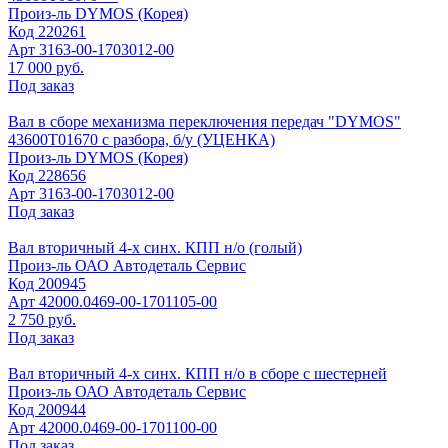
Произ-ль
DYMOS (Корея)
Код
220261
Арт
3163-00-1703012-00
17 000 руб.
Под заказ
Вал в сборе механизма переключения передач "DYMOS"
43600Т01670 с разбора, б/у (УЦЕНКА)
Произ-ль
DYMOS (Корея)
Код
228656
Арт
3163-00-1703012-00
Под заказ
Вал вторичный 4-х синх. КПП н/о (голый)
Произ-ль
ОАО Автодеталь Сервис
Код
200945
Арт
42000.0469-00-1701105-00
2 750 руб.
Под заказ
Вал вторичный 4-х синх. КПП н/о в сборе с шестерней
Произ-ль
ОАО Автодеталь Сервис
Код
200944
Арт
42000.0469-00-1701100-00
Под заказ