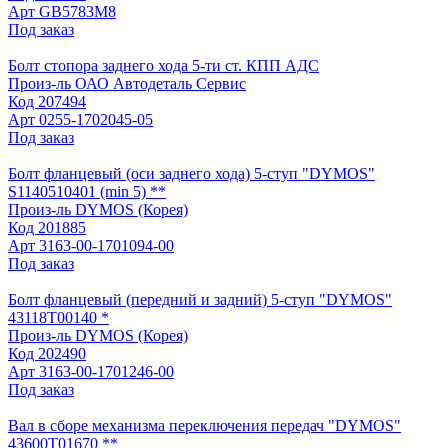
Арт
GB5783М8
Под заказ
Болт стопора заднего хода 5-ти ст. КПП АДС
Произ-ль
ОАО Автодеталь Сервис
Код
207494
Арт
0255-1702045-05
Под заказ
Болт фланцевый (оси заднего хода) 5-ступ "DYMOS"
S1140510401 (min 5) **
Произ-ль
DYMOS (Корея)
Код
201885
Арт
3163-00-1701094-00
Под заказ
Болт фланцевый (передний и задний) 5-ступ "DYMOS"
43118Т00140 *
Произ-ль
DYMOS (Корея)
Код
202490
Арт
3163-00-1701246-00
Под заказ
Вал в сборе механизма переключения передач "DYMOS"
43600Т01670 **