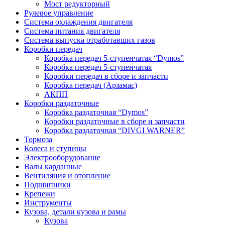
Мост редукторный
Рулевое управление
Система охлаждения двигателя
Система питания двигателя
Система выпуска отработавших газов
Коробки передач
Коробка передач 5-ступенчатая “Dymos”
Коробка передач 5-ступенчатая
Коробки передач в сборе и запчасти
Коробка передач (Арзамас)
АКПП
Коробки раздаточные
Коробка раздаточная “Dymos”
Коробки раздаточные в сборе и запчасти
Коробка раздаточная “DIVGI WARNER”
Тормоза
Колеса и ступицы
Электрооборудование
Валы карданные
Вентиляция и отопление
Подшипники
Крепежи
Инструменты
Кузова, детали кузова и рамы
Кузова