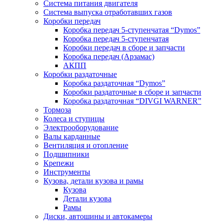
Система питания двигателя
Система выпуска отработавших газов
Коробки передач
Коробка передач 5-ступенчатая “Dymos”
Коробка передач 5-ступенчатая
Коробки передач в сборе и запчасти
Коробка передач (Арзамас)
АКПП
Коробки раздаточные
Коробка раздаточная “Dymos”
Коробки раздаточные в сборе и запчасти
Коробка раздаточная “DIVGI WARNER”
Тормоза
Колеса и ступицы
Электрооборудование
Валы карданные
Вентиляция и отопление
Подшипники
Крепежи
Инструменты
Кузова, детали кузова и рамы
Кузова
Детали кузова
Рамы
Диски, автошины и автокамеры