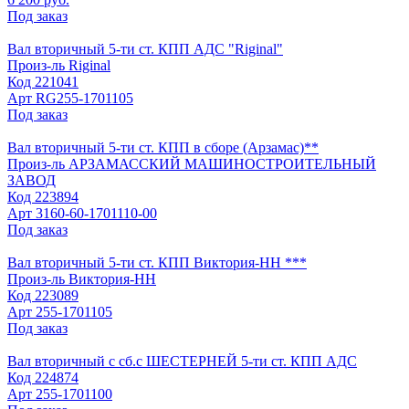
Под заказ
Вал вторичный 5-ти ст. КПП АДС "Riginal"
Произ-ль
Riginal
Код
221041
Арт
RG255-1701105
Под заказ
Вал вторичный 5-ти ст. КПП в сборе (Арзамас)**
Произ-ль
АРЗАМАССКИЙ МАШИНОСТРОИТЕЛЬНЫЙ
ЗАВОД
Код
223894
Арт
3160-60-1701110-00
Под заказ
Вал вторичный 5-ти ст. КПП Виктория-НН ***
Произ-ль
Виктория-НН
Код
223089
Арт
255-1701105
Под заказ
Вал вторичный с сб.с ШЕСТЕРНЕЙ 5-ти ст. КПП АДС
Код
224874
Арт
255-1701100