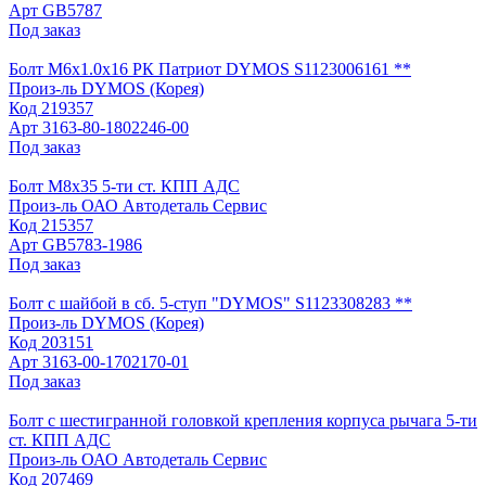
Арт
GB5787
Под заказ
Болт М6х1.0х16 РК Патриот DYMOS S1123006161 **
Произ-ль
DYMOS (Корея)
Код
219357
Арт
3163-80-1802246-00
Под заказ
Болт М8х35 5-ти ст. КПП АДС
Произ-ль
ОАО Автодеталь Сервис
Код
215357
Арт
GB5783-1986
Под заказ
Болт с шайбой в сб. 5-ступ "DYMOS" S1123308283 **
Произ-ль
DYMOS (Корея)
Код
203151
Арт
3163-00-1702170-01
Под заказ
Болт с шестигранной головкой крепления корпуса рычага 5-ти
ст. КПП АДС
Произ-ль
ОАО Автодеталь Сервис
Код
207469