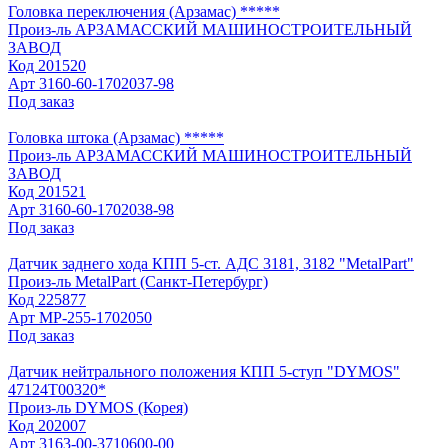
Головка переключения (Арзамас) *****
Произ-ль
АРЗАМАССКИЙ МАШИНОСТРОИТЕЛЬНЫЙ
ЗАВОД
Код
201520
Арт
3160-60-1702037-98
Под заказ
Головка штока (Арзамас) *****
Произ-ль
АРЗАМАССКИЙ МАШИНОСТРОИТЕЛЬНЫЙ
ЗАВОД
Код
201521
Арт
3160-60-1702038-98
Под заказ
Датчик заднего хода КПП 5-ст. АДС 3181, 3182 "MetalPart"
Произ-ль
MetalPart (Санкт-Петербург)
Код
225877
Арт
МР-255-1702050
Под заказ
Датчик нейтрального положения КПП 5-ступ "DYMOS"
47124Т00320*
Произ-ль
DYMOS (Корея)
Код
202007
Арт
3163-00-3710600-00