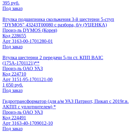
395 руб.
Под заказ
Втулка подшипника скольжения 3-й шестерни 5-ступ
"DYMOS" 43243Т00080 с разбора, б/у (УЦЕНКА)
Произ-ль
DYMOS (Корея)
Код
228655
Арт
3163-00-1701280-01
Под заказ
Втулка шестерни 2 передачи 5-ти ст. КПП BAIC
(175А-1701121)**
Произ-ль
ОАО УАЗ
Код
224710
Арт
3151-95-1701121-00
1 650 руб.
Под заказ
Гидротрансформатор (для а/м УАЗ Патриот, Пикап с 2019г.в.
АКПП с уплотнителем) *
Произ-ль
ОАО УАЗ
Код
224491
Арт
3163-40-1709012-10
Под заказ