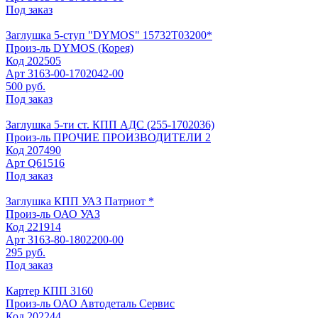
Под заказ
Заглушка 5-ступ "DYMOS" 15732Т03200*
Произ-ль
DYMOS (Корея)
Код
202505
Арт
3163-00-1702042-00
500 руб.
Под заказ
Заглушка 5-ти ст. КПП АДС (255-1702036)
Произ-ль
ПРОЧИЕ ПРОИЗВОДИТЕЛИ 2
Код
207490
Арт
Q61516
Под заказ
Заглушка КПП УАЗ Патриот *
Произ-ль
ОАО УАЗ
Код
221914
Арт
3163-80-1802200-00
295 руб.
Под заказ
Картер КПП 3160
Произ-ль
ОАО Автодеталь Сервис
Код
202244