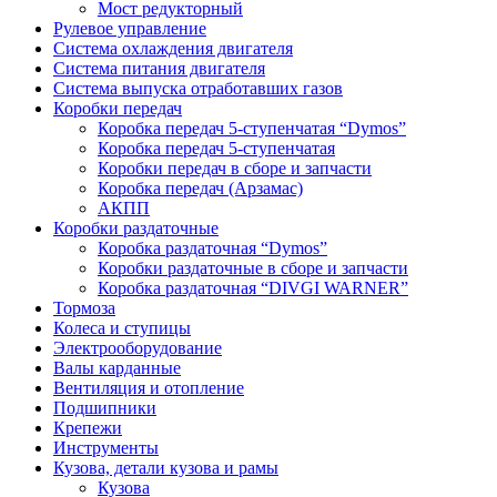
Мост редукторный
Рулевое управление
Система охлаждения двигателя
Система питания двигателя
Система выпуска отработавших газов
Коробки передач
Коробка передач 5-ступенчатая “Dymos”
Коробка передач 5-ступенчатая
Коробки передач в сборе и запчасти
Коробка передач (Арзамас)
АКПП
Коробки раздаточные
Коробка раздаточная “Dymos”
Коробки раздаточные в сборе и запчасти
Коробка раздаточная “DIVGI WARNER”
Тормоза
Колеса и ступицы
Электрооборудование
Валы карданные
Вентиляция и отопление
Подшипники
Крепежи
Инструменты
Кузова, детали кузова и рамы
Кузова