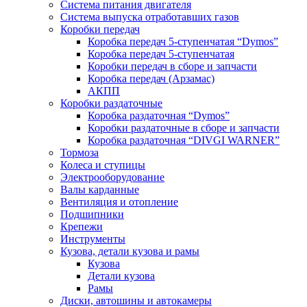
Система питания двигателя
Система выпуска отработавших газов
Коробки передач
Коробка передач 5-ступенчатая “Dymos”
Коробка передач 5-ступенчатая
Коробки передач в сборе и запчасти
Коробка передач (Арзамас)
АКПП
Коробки раздаточные
Коробка раздаточная “Dymos”
Коробки раздаточные в сборе и запчасти
Коробка раздаточная “DIVGI WARNER”
Тормоза
Колеса и ступицы
Электрооборудование
Валы карданные
Вентиляция и отопление
Подшипники
Крепежи
Инструменты
Кузова, детали кузова и рамы
Кузова
Детали кузова
Рамы
Диски, автошины и автокамеры