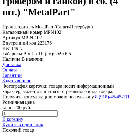
гровером и гайкой) в сб. (4
шт.) "MetalPart"
Производитель
MetalPart (Санкт-Петербург)
Каталожный номер
МРN102
Артикул
МР-N-102
Внутренний код
223176
Вес
149 г.
Габариты
В х Г х Ш (см): 2х9х6,5
Наличие
В наличии
Доставка
Оплата
Гарантии
Задать вопрос
Фотография карточки товара носит информационный
характер, может отличаться от реального вида товара.
Получить консультацию можно по телефону
8 (918)-45-45-111
Розничная цена
за шт
200 руб.
В корзину
Купить в один клик
Похожий товар