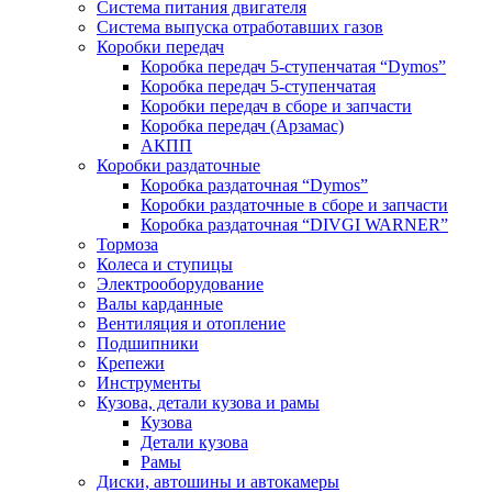
Система питания двигателя
Система выпуска отработавших газов
Коробки передач
Коробка передач 5-ступенчатая “Dymos”
Коробка передач 5-ступенчатая
Коробки передач в сборе и запчасти
Коробка передач (Арзамас)
АКПП
Коробки раздаточные
Коробка раздаточная “Dymos”
Коробки раздаточные в сборе и запчасти
Коробка раздаточная “DIVGI WARNER”
Тормоза
Колеса и ступицы
Электрооборудование
Валы карданные
Вентиляция и отопление
Подшипники
Крепежи
Инструменты
Кузова, детали кузова и рамы
Кузова
Детали кузова
Рамы
Диски, автошины и автокамеры