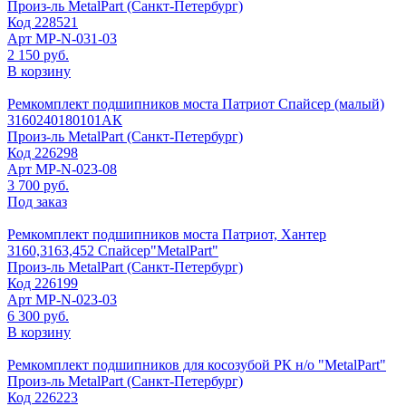
Произ-ль
MetalPart (Санкт-Петербург)
Код
228521
Арт
МР-N-031-03
2 150 руб.
В корзину
Ремкомплект подшипников моста Патриот Спайсер (малый)
3160240180101АК
Произ-ль
MetalPart (Санкт-Петербург)
Код
226298
Арт
МР-N-023-08
3 700 руб.
Под заказ
Ремкомплект подшипников моста Патриот, Хантер
3160,3163,452 Спайсер"MetalPart"
Произ-ль
MetalPart (Санкт-Петербург)
Код
226199
Арт
МР-N-023-03
6 300 руб.
В корзину
Ремкомплект подшипников для косозубой РК н/о "MetalPart"
Произ-ль
MetalPart (Санкт-Петербург)
Код
226223