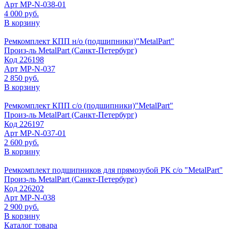
Арт
МР-N-038-01
4 000 руб.
В корзину
Ремкомплект КПП н/о (подшипники)"MetalPart"
Произ-ль
MetalPart (Санкт-Петербург)
Код
226198
Арт
МР-N-037
2 850 руб.
В корзину
Ремкомплект КПП с/о (подшипники)"MetalPart"
Произ-ль
MetalPart (Санкт-Петербург)
Код
226197
Арт
МР-N-037-01
2 600 руб.
В корзину
Ремкомплект подшипников для прямозубой РК с/о "MetalPart"
Произ-ль
MetalPart (Санкт-Петербург)
Код
226202
Арт
МР-N-038
2 900 руб.
В корзину
Каталог товара