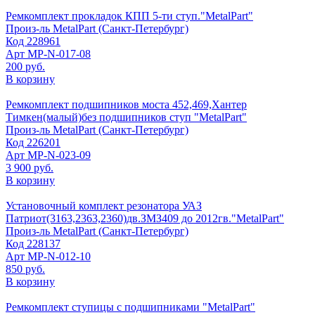
Ремкомплект прокладок КПП 5-ти ступ."MetalPart"
Произ-ль
MetalPart (Санкт-Петербург)
Код
228961
Арт
МР-N-017-08
200 руб.
В корзину
Ремкомплект подшипников моста 452,469,Хантер
Тимкен(малый)без подшипников ступ "MetalPart"
Произ-ль
MetalPart (Санкт-Петербург)
Код
226201
Арт
МР-N-023-09
3 900 руб.
В корзину
Установочный комплект резонатора УАЗ
Патриот(3163,2363,2360)дв.ЗМЗ409 до 2012гв."MetalPart"
Произ-ль
MetalPart (Санкт-Петербург)
Код
228137
Арт
МР-N-012-10
850 руб.
В корзину
Ремкомплект ступицы с подшипниками "MetalPart"