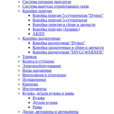
Система питания двигателя
Система выпуска отработавших газов
Коробки передач
Коробка передач 5-ступенчатая “Dymos”
Коробка передач 5-ступенчатая
Коробки передач в сборе и запчасти
Коробка передач (Арзамас)
АКПП
Коробки раздаточные
Коробка раздаточная “Dymos”
Коробки раздаточные в сборе и запчасти
Коробка раздаточная “DIVGI WARNER”
Тормоза
Колеса и ступицы
Электрооборудование
Валы карданные
Вентиляция и отопление
Подшипники
Крепежи
Инструменты
Кузова, детали кузова и рамы
Кузова
Детали кузова
Рамы
Диски, автошины и автокамеры