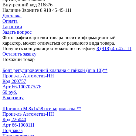
Внутренний код
216876
Наличие
Звоните 8 918 45-45-111
Доставка
Оплата
Гарантии
Задать вопрос
Фотография карточки товара носит информационный
характер, может отличаться от реального вида товара.
Получить консультацию можно по телефону
8 (918)-45-45-111
Оставить заявку
Похожий товар
Болт регулировочный клапана с гайкой (min 10)**
Произ-ль
Автометиз-НН
Код
200757
Арт
66-1007075/76
60 руб.
В корзину
Шпилька М 8х1х58 оси коромысла **
Произ-ль
Автометиз-НН
Код
226040
Арт
66-1008111
Под заказ
Каталог товара