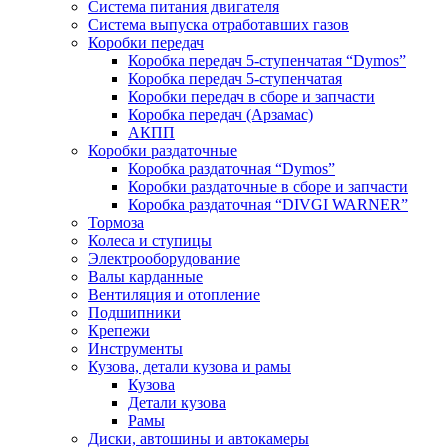
Система питания двигателя
Система выпуска отработавших газов
Коробки передач
Коробка передач 5-ступенчатая “Dymos”
Коробка передач 5-ступенчатая
Коробки передач в сборе и запчасти
Коробка передач (Арзамас)
АКПП
Коробки раздаточные
Коробка раздаточная “Dymos”
Коробки раздаточные в сборе и запчасти
Коробка раздаточная “DIVGI WARNER”
Тормоза
Колеса и ступицы
Электрооборудование
Валы карданные
Вентиляция и отопление
Подшипники
Крепежи
Инструменты
Кузова, детали кузова и рамы
Кузова
Детали кузова
Рамы
Диски, автошины и автокамеры