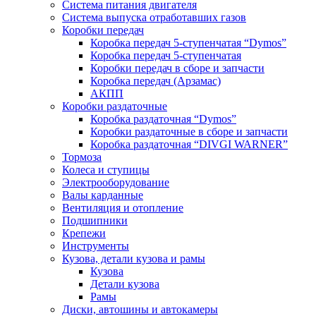
Система питания двигателя
Система выпуска отработавших газов
Коробки передач
Коробка передач 5-ступенчатая “Dymos”
Коробка передач 5-ступенчатая
Коробки передач в сборе и запчасти
Коробка передач (Арзамас)
АКПП
Коробки раздаточные
Коробка раздаточная “Dymos”
Коробки раздаточные в сборе и запчасти
Коробка раздаточная “DIVGI WARNER”
Тормоза
Колеса и ступицы
Электрооборудование
Валы карданные
Вентиляция и отопление
Подшипники
Крепежи
Инструменты
Кузова, детали кузова и рамы
Кузова
Детали кузова
Рамы
Диски, автошины и автокамеры