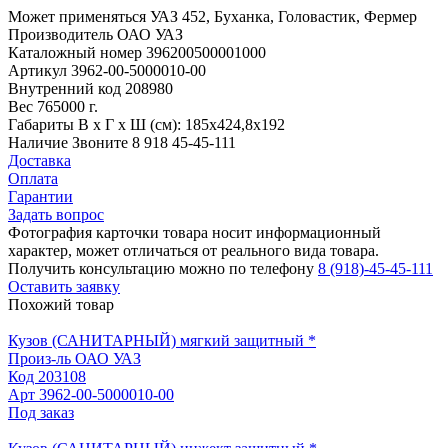
Может применяться
УАЗ 452, Буханка, Головастик, Фермер
Производитель
ОАО УАЗ
Каталожный номер
396200500001000
Артикул
3962-00-5000010-00
Внутренний код
208980
Вес
765000 г.
Габариты
В х Г х Ш (см): 185х424,8х192
Наличие
Звоните 8 918 45-45-111
Доставка
Оплата
Гарантии
Задать вопрос
Фотография карточки товара носит информационный
характер, может отличаться от реального вида товара.
Получить консультацию можно по телефону
8 (918)-45-45-111
Оставить заявку
Похожий товар
Кузов (САНИТАРНЫЙ) мягкий защитный *
Произ-ль
ОАО УАЗ
Код
203108
Арт
3962-00-5000010-00
Под заказ