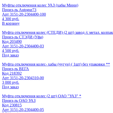
Муфты отключения колес УАЗ (хабы Мини)
Произ-ль
Autogur73
Арт
3151-20-2304400-100
4 300 руб.
В корзину
Муфта отключения колес (СТЕДИ) (2 шт) завод /с метал. колпак
Произ-ль
СТЭДИ (Уфа)
Код
203490
Арт
3151-20-2304400-03
4 500 руб.
Под заказ
Муфта отключения колес- хабы (чугун) ( 1шт) без упаковки **
Произ-ль
ВЕГА
Код
218392
Арт
3151-20-2304310-00
3 000 руб.
Под заказ
Муфта отключения колес (2 шт) ОАО "УАЗ" *
Произ-ль
ОАО УАЗ
Код
230815
Арт
3151-20-2304400-05