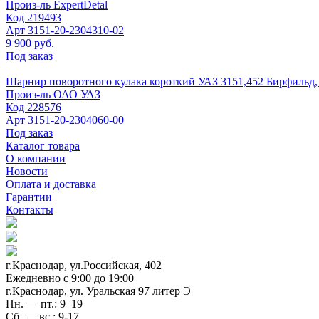
Произ-ль
ExpertDetal
Код
219493
Арт
3151-20-2304310-02
9 900 руб.
Под заказ
Шарнир поворотного кулака короткий УАЗ 3151,452 Бирфильд, У
Произ-ль
ОАО УАЗ
Код
228576
Арт
3151-20-2304060-00
Под заказ
Каталог товара
О компании
Новости
Оплата и доставка
Гарантии
Контакты
г.Краснодар, ул.Российская, 402
Ежедневно c 9:00 до 19:00
г.Краснодар, ул. Уральская 97 литер Э
Пн. — пт.: 9–19
Сб. — вс.: 9-17