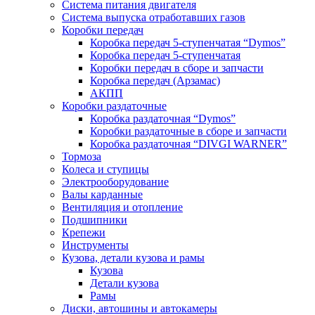
Система питания двигателя
Система выпуска отработавших газов
Коробки передач
Коробка передач 5-ступенчатая “Dymos”
Коробка передач 5-ступенчатая
Коробки передач в сборе и запчасти
Коробка передач (Арзамас)
АКПП
Коробки раздаточные
Коробка раздаточная “Dymos”
Коробки раздаточные в сборе и запчасти
Коробка раздаточная “DIVGI WARNER”
Тормоза
Колеса и ступицы
Электрооборудование
Валы карданные
Вентиляция и отопление
Подшипники
Крепежи
Инструменты
Кузова, детали кузова и рамы
Кузова
Детали кузова
Рамы
Диски, автошины и автокамеры