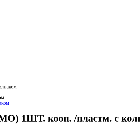
колпаком
ом
О) 1ШТ. кооп. /пластм. с ко