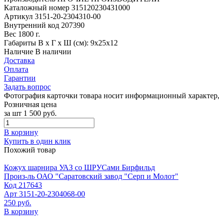
Каталожный номер
315120230431000
Артикул
3151-20-2304310-00
Внутренний код
207390
Вес
1800 г.
Габариты
В х Г х Ш (см): 9х25х12
Наличие
В наличии
Доставка
Оплата
Гарантии
Задать вопрос
Фотография карточки товара носит информационный характер, 
Розничная цена
за шт
1 500 руб.
В корзину
Купить в один клик
Похожий товар
Кожух шарнира УАЗ со ШРУСами Бирфильд
Произ-ль
ОАО "Саратовский завод "Серп и Молот"
Код
217643
Арт
3151-20-2304068-00
250 руб.
В корзину