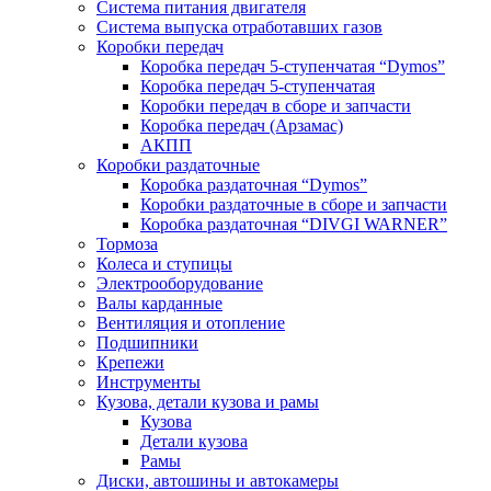
Система питания двигателя
Система выпуска отработавших газов
Коробки передач
Коробка передач 5-ступенчатая “Dymos”
Коробка передач 5-ступенчатая
Коробки передач в сборе и запчасти
Коробка передач (Арзамас)
АКПП
Коробки раздаточные
Коробка раздаточная “Dymos”
Коробки раздаточные в сборе и запчасти
Коробка раздаточная “DIVGI WARNER”
Тормоза
Колеса и ступицы
Электрооборудование
Валы карданные
Вентиляция и отопление
Подшипники
Крепежи
Инструменты
Кузова, детали кузова и рамы
Кузова
Детали кузова
Рамы
Диски, автошины и автокамеры