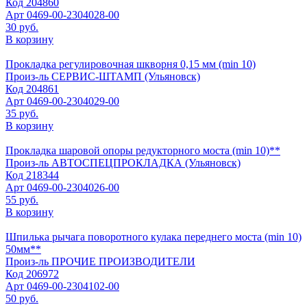
Код
204860
Арт
0469-00-2304028-00
30 руб.
В корзину
Прокладка регулировочная шкворня 0,15 мм (min 10)
Произ-ль
СЕРВИС-ШТАМП (Ульяновск)
Код
204861
Арт
0469-00-2304029-00
35 руб.
В корзину
Прокладка шаровой опоры редукторного моста (min 10)**
Произ-ль
АВТОСПЕЦПРОКЛАДКА (Ульяновск)
Код
218344
Арт
0469-00-2304026-00
55 руб.
В корзину
Шпилька рычага поворотного кулака переднего моста (min 10)
50мм**
Произ-ль
ПРОЧИЕ ПРОИЗВОДИТЕЛИ
Код
206972
Арт
0469-00-2304102-00
50 руб.