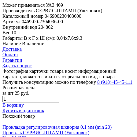
Может применяться
УАЗ 469
Производитель
СЕРВИС-ШТАМП (Ульяновск)
Каталожный номер
046900230403600
Артикул
0469-00-2304036-00
Внутренний код
204862
Вес
10 г.
Габариты
В х Г х Ш (см): 0,04х7,6х9,3
Наличие
В наличии
Доставка
Оплата
Гарантии
Задать вопрос
Фотография карточки товара носит информационный
характер, может отличаться от реального вида товара.
Получить консультацию можно по телефону
8 (918)-45-45-111
Розничная цена
за шт
25 руб.
В корзину
Купить в один клик
Похожий товар
Прокладка регулировочная шкворня 0,1 мм (min 20)
Произ-ль
СЕРВИС-ШТАМП (Ульяновск)