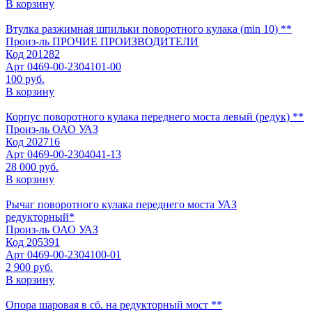
В корзину
Втулка разжимная шпильки поворотного кулака (min 10) **
Произ-ль
ПРОЧИЕ ПРОИЗВОДИТЕЛИ
Код
201282
Арт
0469-00-2304101-00
100 руб.
В корзину
Корпус поворотного кулака переднего моста левый (редук) **
Произ-ль
ОАО УАЗ
Код
202716
Арт
0469-00-2304041-13
28 000 руб.
В корзину
Рычаг поворотного кулака переднего моста УАЗ
редукторный*
Произ-ль
ОАО УАЗ
Код
205391
Арт
0469-00-2304100-01
2 900 руб.
В корзину
Опора шаровая в сб. на редукторный мост **