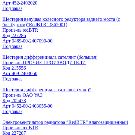
Арт
452-2402020
Под заказ
Шестерня ведущая колесного редуктора заднего моста (с
бол.буртом)"RedBTR" (862001)
Произ-ль
redBTR
Код
227286
Арт
0469-00-2407090-00
Под заказ
Шестерня дифференциала сателлит (большая)
Произ-ль
ПРОЧИЕ ПРОИЗВОДИТЕЛИ
Код
215556
Арт
469-2403050
Под заказ
Шестерня дифференциала сателлит (мал.)*
Произ-ль
ОАО УАЗ
Код
205478
Арт
0452-00-2403055-00
Под заказ
Электровентилятор радиатора "RedBTR" влагозащищенный
Произ-ль
redBTR
Код
227287