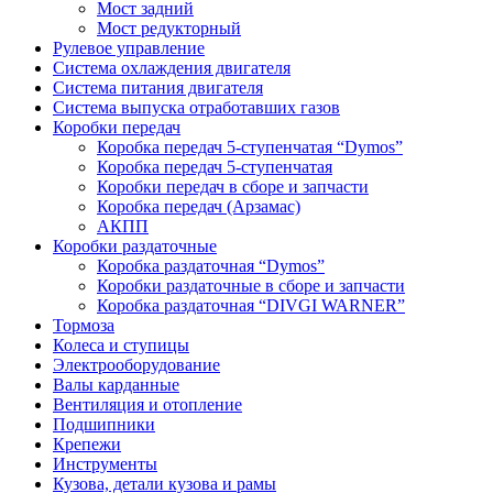
Мост задний
Мост редукторный
Рулевое управление
Система охлаждения двигателя
Система питания двигателя
Система выпуска отработавших газов
Коробки передач
Коробка передач 5-ступенчатая “Dymos”
Коробка передач 5-ступенчатая
Коробки передач в сборе и запчасти
Коробка передач (Арзамас)
АКПП
Коробки раздаточные
Коробка раздаточная “Dymos”
Коробки раздаточные в сборе и запчасти
Коробка раздаточная “DIVGI WARNER”
Тормоза
Колеса и ступицы
Электрооборудование
Валы карданные
Вентиляция и отопление
Подшипники
Крепежи
Инструменты
Кузова, детали кузова и рамы