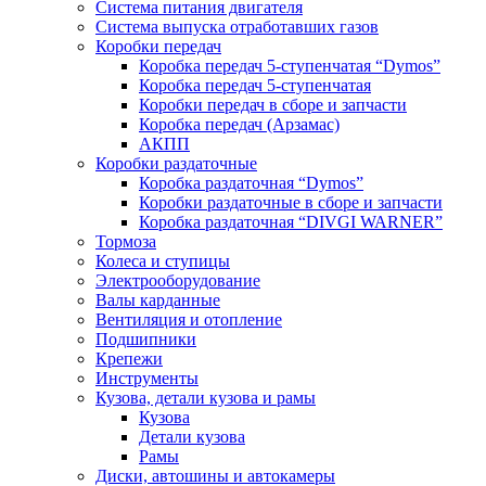
Система питания двигателя
Система выпуска отработавших газов
Коробки передач
Коробка передач 5-ступенчатая “Dymos”
Коробка передач 5-ступенчатая
Коробки передач в сборе и запчасти
Коробка передач (Арзамас)
АКПП
Коробки раздаточные
Коробка раздаточная “Dymos”
Коробки раздаточные в сборе и запчасти
Коробка раздаточная “DIVGI WARNER”
Тормоза
Колеса и ступицы
Электрооборудование
Валы карданные
Вентиляция и отопление
Подшипники
Крепежи
Инструменты
Кузова, детали кузова и рамы
Кузова
Детали кузова
Рамы
Диски, автошины и автокамеры