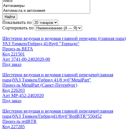
Найти
Показывать по
Сортировать по
Шестерни ведущая и ведомая главной передачи (главная пара)
УАЗ Тимкен/Гибрид 41/8зуб "Торнадо"
Произ-ль
ВЕГА
Код
221501
Арт
3741-00-2402020-00
Под заказ
Шестерни ведущая и ведомая главной передачи(главная
пара)УАЗ Тимкен/Гибрид 41/8 зуб"MetalPart"
Произ-ль
MetalPart (Санкт-Петербург)
Код
226203
Арт
МР-452-2402020
Под заказ
Шестерни ведущая и ведомая главной передачи(главная
пара)УАЗ Тимкен/Гибрид41/8зуб"RedBTR"550452
Произ-ль
redBTR
Код
227285