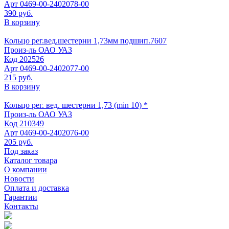
Арт
0469-00-2402078-00
390 руб.
В корзину
Кольцо рег.вед.шестерни 1,73мм подшип.7607
Произ-ль
ОАО УАЗ
Код
202526
Арт
0469-00-2402077-00
215 руб.
В корзину
Кольцо рег. вед. шестерни 1,73 (min 10) *
Произ-ль
ОАО УАЗ
Код
210349
Арт
0469-00-2402076-00
205 руб.
Под заказ
Каталог товара
О компании
Новости
Оплата и доставка
Гарантии
Контакты