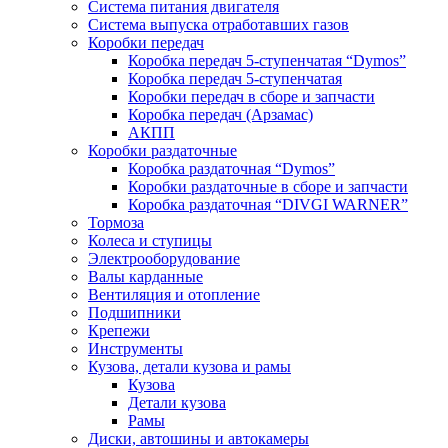
Система питания двигателя
Система выпуска отработавших газов
Коробки передач
Коробка передач 5-ступенчатая “Dymos”
Коробка передач 5-ступенчатая
Коробки передач в сборе и запчасти
Коробка передач (Арзамас)
АКПП
Коробки раздаточные
Коробка раздаточная “Dymos”
Коробки раздаточные в сборе и запчасти
Коробка раздаточная “DIVGI WARNER”
Тормоза
Колеса и ступицы
Электрооборудование
Валы карданные
Вентиляция и отопление
Подшипники
Крепежи
Инструменты
Кузова, детали кузова и рамы
Кузова
Детали кузова
Рамы
Диски, автошины и автокамеры