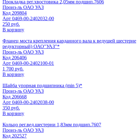
Прокладка рег.хвостовика 2,05мм подшип.7606
Произ-ль
ОАО УАЗ
Код
209804
Арт
0469-00-2402032-00
250 руб.
В корзину
Фланец моста крепления карданного вала к ведущей шестерне
редукторный) ОАО"УАЗ"*
Произ-ль
ОАО УАЗ
Код
206406
Арт
0469-00-2402100-01
1 700 руб.
В корзину
Шайба упорная подшипника (min 5)*
Произ-ль
ОАО УАЗ
Код
206668
Арт
0469-00-2402038-00
350 руб.
В корзину
Кольцо рег.вед.шестерни 1,83мм подшип.7607
Произ-ль
ОАО УАЗ
Код
202527