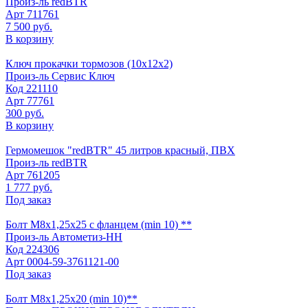
Произ-ль
redBTR
Арт
711761
7 500 руб.
В корзину
Ключ прокачки тормозов (10х12х2)
Произ-ль
Сервис Ключ
Код
221110
Арт
77761
300 руб.
В корзину
Гермомешок "redBTR" 45 литров красный, ПВХ
Произ-ль
redBTR
Арт
761205
1 777 руб.
Под заказ
Болт М8х1,25х25 с фланцем (min 10) **
Произ-ль
Автометиз-НН
Код
224306
Арт
0004-59-3761121-00
Под заказ
Болт М8х1,25х20 (min 10)**