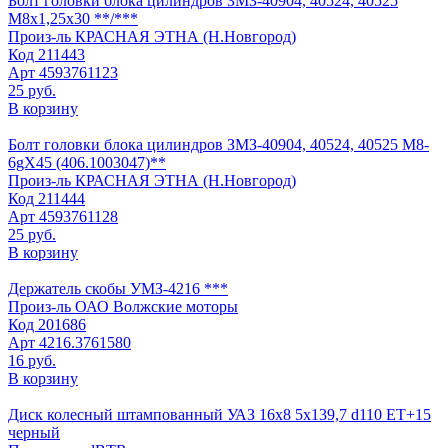
Болт головки блока цилиндров ЗМЗ-40904, 40524, 40525
М8х1,25х30 **/***
Произ-ль
КРАСНАЯ ЭТНА (Н.Новгород)
Код
211443
Арт
4593761123
25 руб.
В корзину
Болт головки блока цилиндров ЗМЗ-40904, 40524, 40525 М8-
6gХ45 (406.1003047)**
Произ-ль
КРАСНАЯ ЭТНА (Н.Новгород)
Код
211444
Арт
4593761128
25 руб.
В корзину
Держатель скобы УМЗ-4216 ***
Произ-ль
ОАО Волжские моторы
Код
201686
Арт
4216.3761580
16 руб.
В корзину
Диск колесный штампованный УАЗ 16x8 5х139,7 d110 ET+15
черный