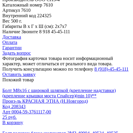
Каталожный номер
7610
Артикул
7610
Внутренний код
224325
Вес
500 г.
Габариты
В х Г х Ш (см): 2х7х7
Наличие
Звоните 8 918 45-45-111
Доставка
Оплата
Гарантии
Задать вопрос
Фотография карточки товара носит информационный
характер, может отличаться от реального вида товара.
Получить консультацию можно по телефону
8 (918)-45-45-111
Оставить заявку
Похожий товар
Болт М8х16 с широкой шляпкой (крепление надставки)
(крепление крышки моста Спайсер)(min 10)**
Произ-ль
КРАСНАЯ ЭТНА (Н.Новгород)
Код
208343
Арт
0004-59-3761117-00
25 руб.
В корзину