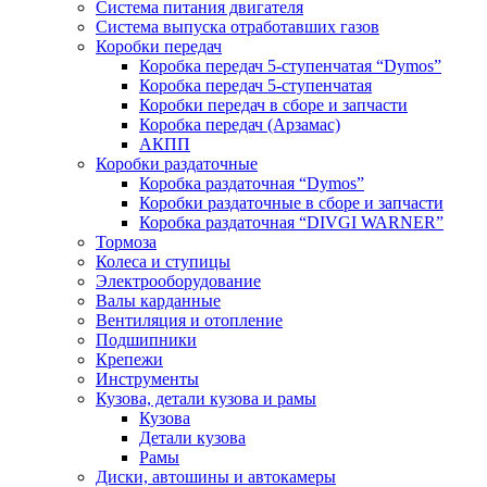
Система питания двигателя
Система выпуска отработавших газов
Коробки передач
Коробка передач 5-ступенчатая “Dymos”
Коробка передач 5-ступенчатая
Коробки передач в сборе и запчасти
Коробка передач (Арзамас)
АКПП
Коробки раздаточные
Коробка раздаточная “Dymos”
Коробки раздаточные в сборе и запчасти
Коробка раздаточная “DIVGI WARNER”
Тормоза
Колеса и ступицы
Электрооборудование
Валы карданные
Вентиляция и отопление
Подшипники
Крепежи
Инструменты
Кузова, детали кузова и рамы
Кузова
Детали кузова
Рамы
Диски, автошины и автокамеры