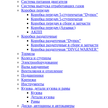
Система питания двигателя
Система выпуска отработавших газов
Коробки передач
Коробка передач 5-ступенчатая “Dymos”
Коробка передач 5-ступенчатая
Коробки передач в сборе и запчасти
Коробка передач (Арзамас)
АКПП
Коробки раздаточные
Коробка раздаточная “Dymos”
Коробки раздаточные в сборе и запчасти
Коробка раздаточная “DIVGI WARNER”
Тормоза
Колеса и ступицы
Электрооборудование
Валы карданные
Вентиляция и отопление
Подшипники
Крепежи
Инструменты
Кузова, детали кузова и рамы
Кузова
Детали кузова
Рамы
Диски, автошины и автокамеры