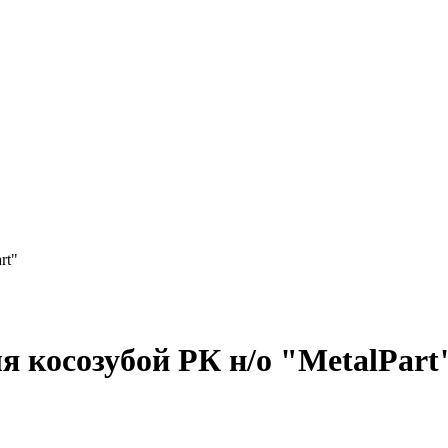
rt"
 косозубой РК н/о "MetalPart