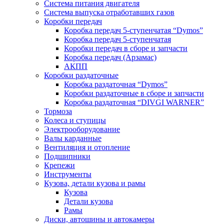
Система питания двигателя
Система выпуска отработавших газов
Коробки передач
Коробка передач 5-ступенчатая “Dymos”
Коробка передач 5-ступенчатая
Коробки передач в сборе и запчасти
Коробка передач (Арзамас)
АКПП
Коробки раздаточные
Коробка раздаточная “Dymos”
Коробки раздаточные в сборе и запчасти
Коробка раздаточная “DIVGI WARNER”
Тормоза
Колеса и ступицы
Электрооборудование
Валы карданные
Вентиляция и отопление
Подшипники
Крепежи
Инструменты
Кузова, детали кузова и рамы
Кузова
Детали кузова
Рамы
Диски, автошины и автокамеры