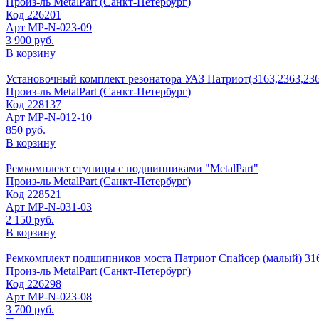
Произ-ль
MetalPart (Санкт-Петербург)
Код
226201
Арт
МР-N-023-09
3 900 руб.
В корзину
Установочный комплект резонатора УАЗ Патриот(3163,2363,236
Произ-ль
MetalPart (Санкт-Петербург)
Код
228137
Арт
МР-N-012-10
850 руб.
В корзину
Ремкомплект ступицы с подшипниками "MetalPart"
Произ-ль
MetalPart (Санкт-Петербург)
Код
228521
Арт
МР-N-031-03
2 150 руб.
В корзину
Ремкомплект подшипников моста Патриот Спайсер (малый) 3
Произ-ль
MetalPart (Санкт-Петербург)
Код
226298
Арт
МР-N-023-08
3 700 руб.