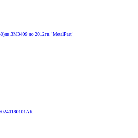
0)дв.ЗМЗ409 до 2012гв."MetalPart"
160240180101АК