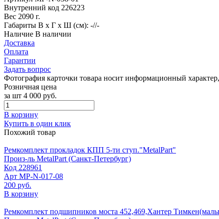
Внутренний код
226223
Вес
2090 г.
Габариты
В х Г х Ш (см): -//-
Наличие
В наличии
Доставка
Оплата
Гарантии
Задать вопрос
Фотография карточки товара носит информационный характер, 
Розничная цена
за шт
4 000 руб.
В корзину
Купить в один клик
Похожий товар
Ремкомплект прокладок КПП 5-ти ступ."MetalPart"
Произ-ль
MetalPart (Санкт-Петербург)
Код
228961
Арт
МР-N-017-08
200 руб.
В корзину
Ремкомплект подшипников моста 452,469,Хантер Тимкен(малый