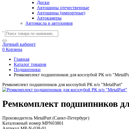
Диски
Автошины отечественные
Автошины (импортные)
Автокамеры
Автомасла и автохимия
`
Личный кабинет
0
Корзина
Главная
Каталог товаров
Подшипники
Ремкомплект подшипников для косозубой РК н/о "MetalPa
Ремкомплект подшипников для косозубой РК н/о "MetalPart"
Ремкомплект подшипников для
Производитель
MetalPart (Санкт-Петербург)
Каталожный номер
МРN03801
Артикул
МР-N-038-01