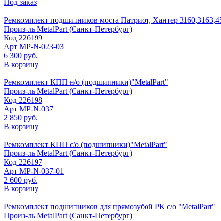
Под заказ
Ремкомплект подшипников моста Патриот, Хантер 3160,3163,45
Произ-ль
MetalPart (Санкт-Петербург)
Код
226199
Арт
МР-N-023-03
6 300 руб.
В корзину
Ремкомплект КПП н/о (подшипники)"MetalPart"
Произ-ль
MetalPart (Санкт-Петербург)
Код
226198
Арт
МР-N-037
2 850 руб.
В корзину
Ремкомплект КПП с/о (подшипники)"MetalPart"
Произ-ль
MetalPart (Санкт-Петербург)
Код
226197
Арт
МР-N-037-01
2 600 руб.
В корзину
Ремкомплект подшипников для прямозубой РК с/о "MetalPart"
Произ-ль
MetalPart (Санкт-Петербург)