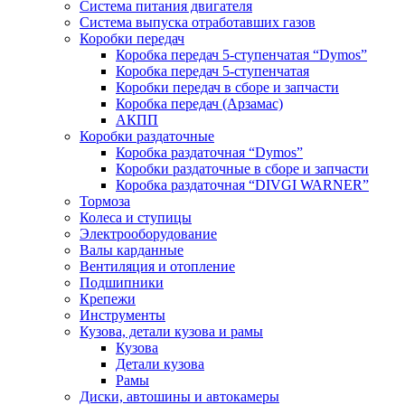
Система питания двигателя
Система выпуска отработавших газов
Коробки передач
Коробка передач 5-ступенчатая “Dymos”
Коробка передач 5-ступенчатая
Коробки передач в сборе и запчасти
Коробка передач (Арзамас)
АКПП
Коробки раздаточные
Коробка раздаточная “Dymos”
Коробки раздаточные в сборе и запчасти
Коробка раздаточная “DIVGI WARNER”
Тормоза
Колеса и ступицы
Электрооборудование
Валы карданные
Вентиляция и отопление
Подшипники
Крепежи
Инструменты
Кузова, детали кузова и рамы
Кузова
Детали кузова
Рамы
Диски, автошины и автокамеры