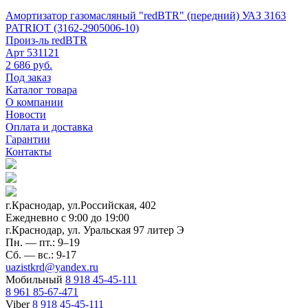
Амортизатор газомасляный "redBTR" (передний) УАЗ 3163
PATRIOT (3162-2905006-10)
Произ-ль
redBTR
Арт
531121
2 686 руб.
Под заказ
Каталог товара
О компании
Новости
Оплата и доставка
Гарантии
Контакты
г.Краснодар, ул.Российская, 402
Ежедневно c 9:00 до 19:00
г.Краснодар, ул. Уральская 97 литер Э
Пн. — пт.: 9–19
Сб. — вс.: 9-17
uazistkrd@yandex.ru
Мобильный
8 918 45-45-111
8 961 85-67-471
Viber
8 918 45-45-111