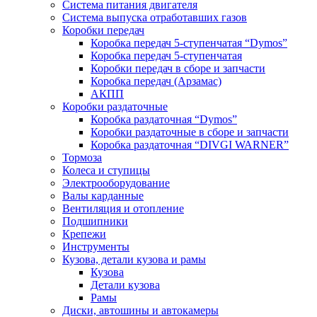
Система питания двигателя
Система выпуска отработавших газов
Коробки передач
Коробка передач 5-ступенчатая “Dymos”
Коробка передач 5-ступенчатая
Коробки передач в сборе и запчасти
Коробка передач (Арзамас)
АКПП
Коробки раздаточные
Коробка раздаточная “Dymos”
Коробки раздаточные в сборе и запчасти
Коробка раздаточная “DIVGI WARNER”
Тормоза
Колеса и ступицы
Электрооборудование
Валы карданные
Вентиляция и отопление
Подшипники
Крепежи
Инструменты
Кузова, детали кузова и рамы
Кузова
Детали кузова
Рамы
Диски, автошины и автокамеры