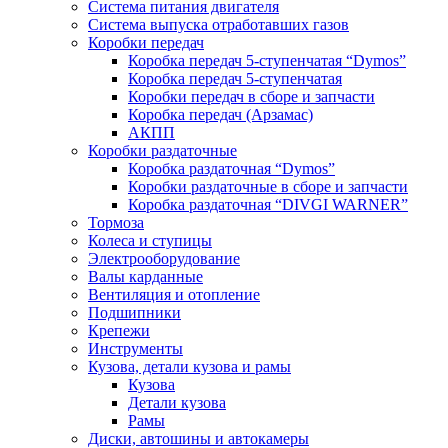
Система питания двигателя
Система выпуска отработавших газов
Коробки передач
Коробка передач 5-ступенчатая “Dymos”
Коробка передач 5-ступенчатая
Коробки передач в сборе и запчасти
Коробка передач (Арзамас)
АКПП
Коробки раздаточные
Коробка раздаточная “Dymos”
Коробки раздаточные в сборе и запчасти
Коробка раздаточная “DIVGI WARNER”
Тормоза
Колеса и ступицы
Электрооборудование
Валы карданные
Вентиляция и отопление
Подшипники
Крепежи
Инструменты
Кузова, детали кузова и рамы
Кузова
Детали кузова
Рамы
Диски, автошины и автокамеры