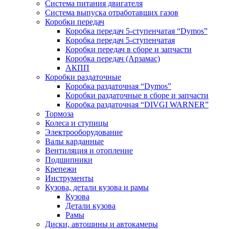
Система питания двигателя
Система выпуска отработавших газов
Коробки передач
Коробка передач 5-ступенчатая “Dymos”
Коробка передач 5-ступенчатая
Коробки передач в сборе и запчасти
Коробка передач (Арзамас)
АКПП
Коробки раздаточные
Коробка раздаточная “Dymos”
Коробки раздаточные в сборе и запчасти
Коробка раздаточная “DIVGI WARNER”
Тормоза
Колеса и ступицы
Электрооборудование
Валы карданные
Вентиляция и отопление
Подшипники
Крепежи
Инструменты
Кузова, детали кузова и рамы
Кузова
Детали кузова
Рамы
Диски, автошины и автокамеры