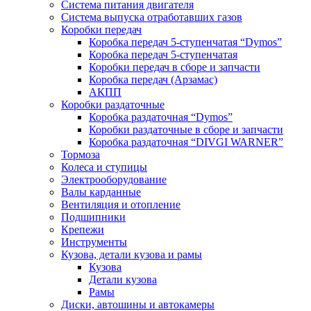
Система питания двигателя
Система выпуска отработавших газов
Коробки передач
Коробка передач 5-ступенчатая “Dymos”
Коробка передач 5-ступенчатая
Коробки передач в сборе и запчасти
Коробка передач (Арзамас)
АКПП
Коробки раздаточные
Коробка раздаточная “Dymos”
Коробки раздаточные в сборе и запчасти
Коробка раздаточная “DIVGI WARNER”
Тормоза
Колеса и ступицы
Электрооборудование
Валы карданные
Вентиляция и отопление
Подшипники
Крепежи
Инструменты
Кузова, детали кузова и рамы
Кузова
Детали кузова
Рамы
Диски, автошины и автокамеры