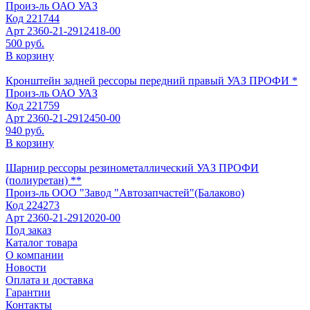
Произ-ль
ОАО УАЗ
Код
221744
Арт
2360-21-2912418-00
500 руб.
В корзину
Кронштейн задней рессоры передний правый УАЗ ПРОФИ *
Произ-ль
ОАО УАЗ
Код
221759
Арт
2360-21-2912450-00
940 руб.
В корзину
Шарнир рессоры резинометаллический УАЗ ПРОФИ
(полиуретан) **
Произ-ль
ООО "Завод "Автозапчастей"(Балаково)
Код
224273
Арт
2360-21-2912020-00
Под заказ
Каталог товара
О компании
Новости
Оплата и доставка
Гарантии
Контакты