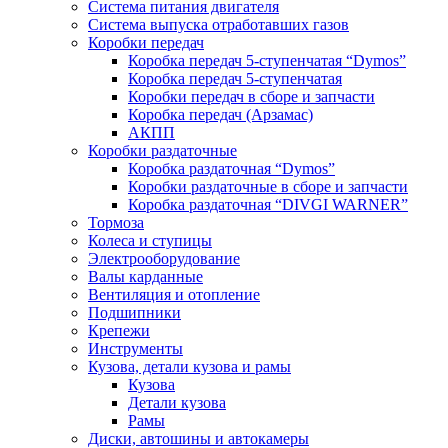
Система питания двигателя
Система выпуска отработавших газов
Коробки передач
Коробка передач 5-ступенчатая “Dymos”
Коробка передач 5-ступенчатая
Коробки передач в сборе и запчасти
Коробка передач (Арзамас)
АКПП
Коробки раздаточные
Коробка раздаточная “Dymos”
Коробки раздаточные в сборе и запчасти
Коробка раздаточная “DIVGI WARNER”
Тормоза
Колеса и ступицы
Электрооборудование
Валы карданные
Вентиляция и отопление
Подшипники
Крепежи
Инструменты
Кузова, детали кузова и рамы
Кузова
Детали кузова
Рамы
Диски, автошины и автокамеры