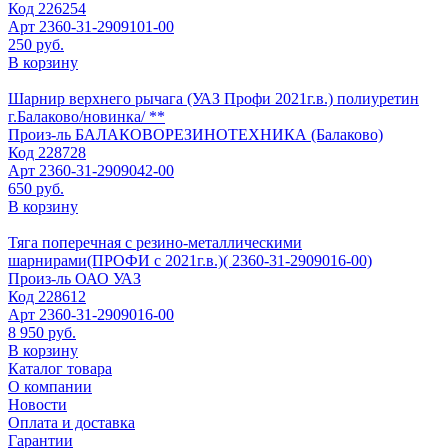
Код
226254
Арт
2360-31-2909101-00
250 руб.
В корзину
Шарнир верхнего рычага (УАЗ Профи 2021г.в.) полиуретин
г.Балаково/новинка/ **
Произ-ль
БАЛАКОВОРЕЗИНОТЕХНИКА (Балаково)
Код
228728
Арт
2360-31-2909042-00
650 руб.
В корзину
Тяга поперечная с резино-металлическими
шарнирами(ПРОФИ с 2021г.в.)( 2360-31-2909016-00)
Произ-ль
ОАО УАЗ
Код
228612
Арт
2360-31-2909016-00
8 950 руб.
В корзину
Каталог товара
О компании
Новости
Оплата и доставка
Гарантии