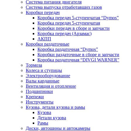
Система питания двигателя
Система выпуска отработавших газов
Коробки передач
Коробка передач 5-ступенчатая “Dymos”
Коробка передач 5-ступенчатая
Коробки передач в сборе и запчасти
Коробка передач (Арзамас)
АКПП
Коробки раздаточные
Коробка раздаточная “Dymos”
Коробки раздаточные в сборе и запчасти
Коробка раздаточная “DIVGI WARNER”
Тормоза
Колеса и ступицы
Электрооборудование
Валы карданные
Вентиляция и отопление
Подшипники
Крепежи
Инструменты
Кузова, детали кузова и рамы
Кузова
Детали кузова
Рамы
Диски, автошины и автокамеры