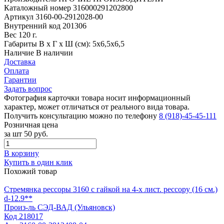
Каталожный номер
316000291202800
Артикул
3160-00-2912028-00
Внутренний код
201306
Вес
120 г.
Габариты
В х Г х Ш (см): 5х6,5х6,5
Наличие
В наличии
Доставка
Оплата
Гарантии
Задать вопрос
Фотография карточки товара носит информационный
характер, может отличаться от реального вида товара.
Получить консультацию можно по телефону
8 (918)-45-45-111
Розничная цена
за шт
50 руб.
В корзину
Купить в один клик
Похожий товар
Стремянка рессоры 3160 с гайкой на 4-х лист. рессору (16 см.)
d-12.9**
Произ-ль
СЭД-ВАД (Ульяновск)
Код
218017