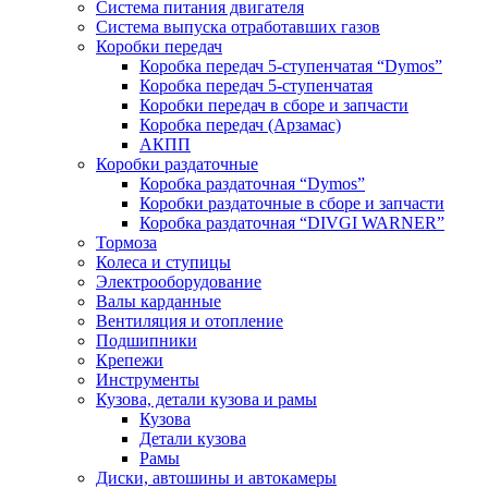
Система питания двигателя
Система выпуска отработавших газов
Коробки передач
Коробка передач 5-ступенчатая “Dymos”
Коробка передач 5-ступенчатая
Коробки передач в сборе и запчасти
Коробка передач (Арзамас)
АКПП
Коробки раздаточные
Коробка раздаточная “Dymos”
Коробки раздаточные в сборе и запчасти
Коробка раздаточная “DIVGI WARNER”
Тормоза
Колеса и ступицы
Электрооборудование
Валы карданные
Вентиляция и отопление
Подшипники
Крепежи
Инструменты
Кузова, детали кузова и рамы
Кузова
Детали кузова
Рамы
Диски, автошины и автокамеры