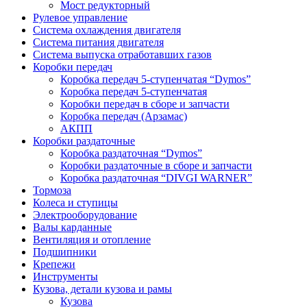
Мост редукторный
Рулевое управление
Система охлаждения двигателя
Система питания двигателя
Система выпуска отработавших газов
Коробки передач
Коробка передач 5-ступенчатая “Dymos”
Коробка передач 5-ступенчатая
Коробки передач в сборе и запчасти
Коробка передач (Арзамас)
АКПП
Коробки раздаточные
Коробка раздаточная “Dymos”
Коробки раздаточные в сборе и запчасти
Коробка раздаточная “DIVGI WARNER”
Тормоза
Колеса и ступицы
Электрооборудование
Валы карданные
Вентиляция и отопление
Подшипники
Крепежи
Инструменты
Кузова, детали кузова и рамы
Кузова