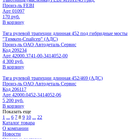
Произ-ль
FEBI
Арт
01097
170 руб.
В корзину
Тяга рулевой трапеции длинная 452 под гибридные мосты
"Тимкен-Спайсер" (АДС)
Произ-ль
ОАО Автодеталь Сервис
Код
209234
Арт
42000.3741-00-3414052-00
4 300 руб.
В корзину
Тяга рулевой трапеции длинная 452/469 (АДС)
Произ-ль
ОАО Автодеталь Сервис
Код
206117
Арт
42000.0452-3414052-06
5 200 руб.
В корзину
Показать еще
1
...
6
7
8
9
10
...
22
Каталог товара
О компании
Новости