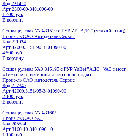
Код
221420
Арт
2360-00-3401090-00
1 400 руб.
В корзину
Сошка рулевая УАЗ-31519 с ГУР ZF "АДС" (мелкий шлиц)
Произ-ль
ОАО Автодеталь Сервис
Код
211034
Арт
42000.3151-90-3401090-00
4 500 руб.
В корзину
Сошка рулевая УАЗ-315195 с ГУР YuBei "АДС" УАЗ с мост.
«Тимкен», пружинной и рессорной подвес.
Произ-ль
ОАО Автодеталь Сервис
Код
217345
Арт
42000.3151-95-3401090-00
2 100 руб.
В корзину
Сошка рулевая УАЗ-3160*
Произ-ль
ОАО УАЗ
Код
205584
Арт
3160-10-3401090-10
1 150 руб.