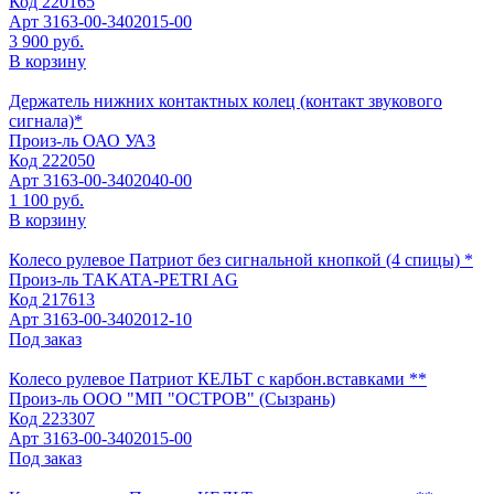
Код
220165
Арт
3163-00-3402015-00
3 900 руб.
В корзину
Держатель нижних контактных колец (контакт звукового
сигнала)*
Произ-ль
ОАО УАЗ
Код
222050
Арт
3163-00-3402040-00
1 100 руб.
В корзину
Колесо рулевое Патриот без сигнальной кнопкой (4 спицы) *
Произ-ль
TAKATA-PETRI AG
Код
217613
Арт
3163-00-3402012-10
Под заказ
Колесо рулевое Патриот КЕЛЬТ с карбон.вставками **
Произ-ль
ООО "МП "ОСТРОВ" (Сызрань)
Код
223307
Арт
3163-00-3402015-00
Под заказ