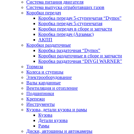
Система питания двигателя
Система выпуска отработавших газов
Коробки передач
Коробка передач 5-ступенчатая “Dymos”
Коробка передач 5-ступенчатая
Коробки передач в сборе и запчасти
Коробка передач (Арзамас)
АКПП
Коробки раздаточные
Коробка раздаточная “Dymos”
Коробки раздаточные в сборе и запчасти
Коробка раздаточная “DIVGI WARNER”
Тормоза
Колеса и ступицы
Электрооборудование
Валы карданные
Вентиляция и отопление
Подшипники
Крепежи
Инструменты
Кузова, детали кузова и рамы
Кузова
Детали кузова
Рамы
Диски, автошины и автокамеры