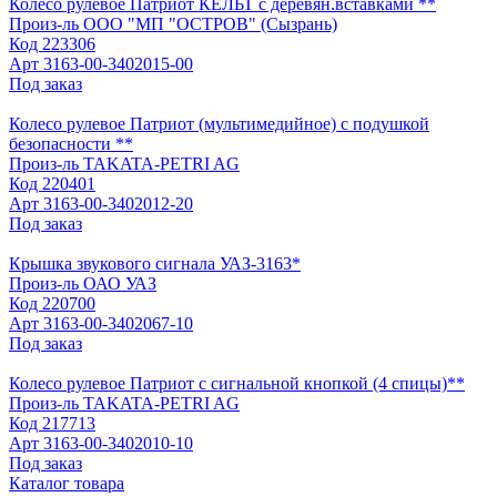
Колесо рулевое Патриот КЕЛЬТ с деревян.вставками **
Произ-ль
ООО "МП "ОСТРОВ" (Сызрань)
Код
223306
Арт
3163-00-3402015-00
Под заказ
Колесо рулевое Патриот (мультимедийное) с подушкой
безопасности **
Произ-ль
TAKATA-PETRI AG
Код
220401
Арт
3163-00-3402012-20
Под заказ
Крышка звукового сигнала УАЗ-3163*
Произ-ль
ОАО УАЗ
Код
220700
Арт
3163-00-3402067-10
Под заказ
Колесо рулевое Патриот с сигнальной кнопкой (4 спицы)**
Произ-ль
TAKATA-PETRI AG
Код
217713
Арт
3163-00-3402010-10
Под заказ
Каталог товара