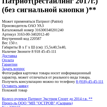
Патриот(рестайлинг 2017г.)
(без сигнальной кнопки )**
Может применяться
Патриот (Patriot)
Производитель
ОАО УАЗ
Каталожный номер
316300340201240
Артикул
3163-00-3402012-40
Внутренний код
220587
Вес
150 г.
Габариты
В х Г х Ш (см): 15,5х40,5х40,
Наличие
Звоните 8 918 45-45-111
Доставка
Оплата
Гарантии
Задать вопрос
Фотография карточки товара носит информационный
характер, может отличаться от реального вида товара.
Получить консультацию можно по телефону
8 (918)-45-45-111
Оставить заявку
Похожий товар
Колесо рулевое Патриот Экстрим Спорт до 2014 г.в. **
Произ-ль
ООО "МП "ОСТРОВ" (Сызрань)