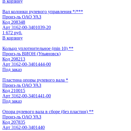
В корзину
Вал колонки рулевого управления */***
Произ-ль
ОАО УАЗ
Код
208348
Арт
3162-00-3401039-20
1 672 руб.
В корзину
Кольцо уплотнительное (min 10) **
Произ-ль
ВИОН (Ульяновск)
Код
208213
Арт
3162-00-3401444-00
Под заказ
Пластина опоры рулевого вала *
Произ-ль
ОАО УАЗ
Код
210015
Арт
3162-00-3401441-00
Под заказ
Опора рулевого вала в сборе (без пластин) **
Произ-ль
ОАО УАЗ
Код
207835
Арт
3162-00-3401440