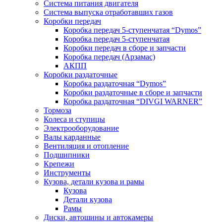
Система питания двигателя
Система выпуска отработавших газов
Коробки передач
Коробка передач 5-ступенчатая “Dymos”
Коробка передач 5-ступенчатая
Коробки передач в сборе и запчасти
Коробка передач (Арзамас)
АКПП
Коробки раздаточные
Коробка раздаточная “Dymos”
Коробки раздаточные в сборе и запчасти
Коробка раздаточная “DIVGI WARNER”
Тормоза
Колеса и ступицы
Электрооборудование
Валы карданные
Вентиляция и отопление
Подшипники
Крепежи
Инструменты
Кузова, детали кузова и рамы
Кузова
Детали кузова
Рамы
Диски, автошины и автокамеры