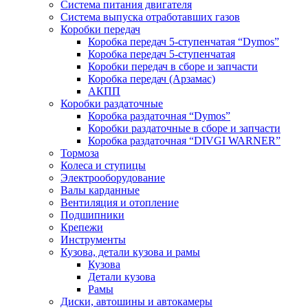
Система питания двигателя
Система выпуска отработавших газов
Коробки передач
Коробка передач 5-ступенчатая “Dymos”
Коробка передач 5-ступенчатая
Коробки передач в сборе и запчасти
Коробка передач (Арзамас)
АКПП
Коробки раздаточные
Коробка раздаточная “Dymos”
Коробки раздаточные в сборе и запчасти
Коробка раздаточная “DIVGI WARNER”
Тормоза
Колеса и ступицы
Электрооборудование
Валы карданные
Вентиляция и отопление
Подшипники
Крепежи
Инструменты
Кузова, детали кузова и рамы
Кузова
Детали кузова
Рамы
Диски, автошины и автокамеры