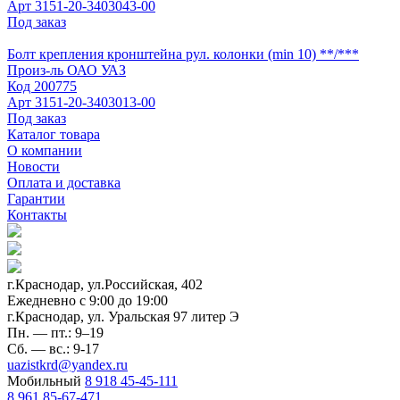
Арт
3151-20-3403043-00
Под заказ
Болт крепления кронштейна рул. колонки (min 10) **/***
Произ-ль
ОАО УАЗ
Код
200775
Арт
3151-20-3403013-00
Под заказ
Каталог товара
О компании
Новости
Оплата и доставка
Гарантии
Контакты
г.Краснодар, ул.Российская, 402
Ежедневно c 9:00 до 19:00
г.Краснодар, ул. Уральская 97 литер Э
Пн. — пт.: 9–19
Сб. — вс.: 9-17
uazistkrd@yandex.ru
Мобильный
8 918 45-45-111
8 961 85-67-471