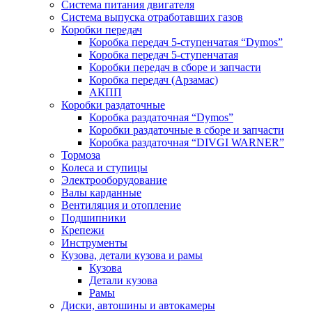
Система питания двигателя
Система выпуска отработавших газов
Коробки передач
Коробка передач 5-ступенчатая “Dymos”
Коробка передач 5-ступенчатая
Коробки передач в сборе и запчасти
Коробка передач (Арзамас)
АКПП
Коробки раздаточные
Коробка раздаточная “Dymos”
Коробки раздаточные в сборе и запчасти
Коробка раздаточная “DIVGI WARNER”
Тормоза
Колеса и ступицы
Электрооборудование
Валы карданные
Вентиляция и отопление
Подшипники
Крепежи
Инструменты
Кузова, детали кузова и рамы
Кузова
Детали кузова
Рамы
Диски, автошины и автокамеры