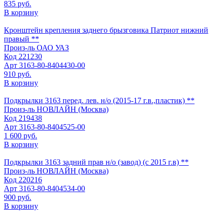
835 руб.
В корзину
Кронштейн крепления заднего брызговика Патриот нижний
правый **
Произ-ль
ОАО УАЗ
Код
221230
Арт
3163-80-8404430-00
910 руб.
В корзину
Подкрылки 3163 перед. лев. н/о (2015-17 г.в.,пластик) **
Произ-ль
НОВЛАЙН (Москва)
Код
219438
Арт
3163-80-8404525-00
1 600 руб.
В корзину
Подкрылки 3163 задний прав н/о (завод) (с 2015 г.в) **
Произ-ль
НОВЛАЙН (Москва)
Код
220216
Арт
3163-80-8404534-00
900 руб.
В корзину