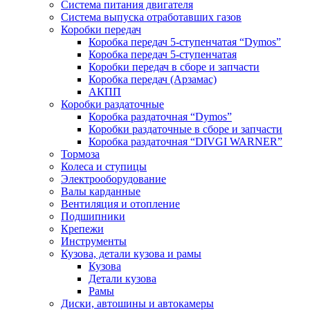
Система питания двигателя
Система выпуска отработавших газов
Коробки передач
Коробка передач 5-ступенчатая “Dymos”
Коробка передач 5-ступенчатая
Коробки передач в сборе и запчасти
Коробка передач (Арзамас)
АКПП
Коробки раздаточные
Коробка раздаточная “Dymos”
Коробки раздаточные в сборе и запчасти
Коробка раздаточная “DIVGI WARNER”
Тормоза
Колеса и ступицы
Электрооборудование
Валы карданные
Вентиляция и отопление
Подшипники
Крепежи
Инструменты
Кузова, детали кузова и рамы
Кузова
Детали кузова
Рамы
Диски, автошины и автокамеры