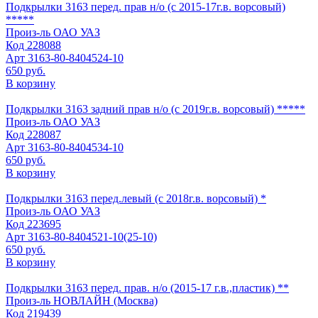
Подкрылки 3163 перед. прав н/о (с 2015-17г.в. ворсовый)
*****
Произ-ль
ОАО УАЗ
Код
228088
Арт
3163-80-8404524-10
650 руб.
В корзину
Подкрылки 3163 задний прав н/о (с 2019г.в. ворсовый) *****
Произ-ль
ОАО УАЗ
Код
228087
Арт
3163-80-8404534-10
650 руб.
В корзину
Подкрылки 3163 перед.левый (с 2018г.в. ворсовый) *
Произ-ль
ОАО УАЗ
Код
223695
Арт
3163-80-8404521-10(25-10)
650 руб.
В корзину
Подкрылки 3163 перед. прав. н/о (2015-17 г.в.,пластик) **
Произ-ль
НОВЛАЙН (Москва)
Код
219439