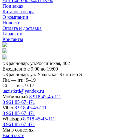
Арт
0469-00-3401158-00
Под заказ
Каталог товара
О компании
Новости
Оплата и доставка
Гарантии
Контакты
г.Краснодар, ул.Российская, 402
Ежедневно c 9:00 до 19:00
г.Краснодар, ул. Уральская 97 литер Э
Пн. — пт.: 9–19
Сб. — вс.: 9-17
uazistkrd@yandex.ru
Мобильный
8 918 45-45-111
8 961 85-67-471
Viber
8 918 45-45-111
8 961 85-67-471
Whatsapp
8 918 45-45-111
8 961 85-67-471
Мы в соцсетях
Вконтакте