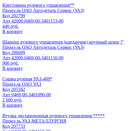
Крестовина рулевого управления**
Произ-ль
ОАО Автодеталь Сервис (УАЗ)
Код
202799
Арт
42000.0469-00-3401153-00
440 руб.
В корзину
Шарнир рулевого управления (карданчик) крупный шлиц !"
Произ-ль
ОАО Автодеталь Сервис (УАЗ)
Код
206699
Арт
42000.0469-00-3401150-00
900 руб.
В корзину
Сошка рулевая УАЗ-469*
Произ-ль
ОАО УАЗ
Код
205582
Арт
0469-00-3401090-00
2 600 руб.
В корзину
Втулка дистанционная рулевого управления *****
Произ-ль
УАЗ-МЕТАЛЛУРГИЯ
Код
207733