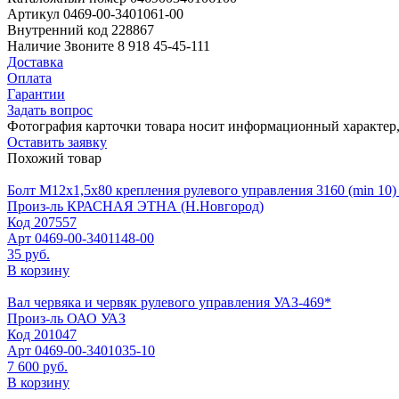
Артикул
0469-00-3401061-00
Внутренний код
228867
Наличие
Звоните 8 918 45-45-111
Доставка
Оплата
Гарантии
Задать вопрос
Фотография карточки товара носит информационный характер, 
Оставить заявку
Похожий товар
Болт М12х1,5х80 крепления рулевого управления 3160 (min 10)
Произ-ль
КРАСНАЯ ЭТНА (Н.Новгород)
Код
207557
Арт
0469-00-3401148-00
35 руб.
В корзину
Вал червяка и червяк рулевого управления УАЗ-469*
Произ-ль
ОАО УАЗ
Код
201047
Арт
0469-00-3401035-10
7 600 руб.
В корзину