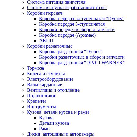
Система питания двигателя
Система выпуска отработавших газов
Коробки передач
Коробка передач 5-ступенчатая “Dymos”
Коробка передач 5-ступенчатая
Коробки передач в сборе и запчасти
Коробка передач (Арзамас)
АКПП
Коробки раздаточные
Коробка раздаточная “Dymos”
Коробки раздаточные в сборе и запчасти
Коробка раздаточная “DIVGI WARNER”
Тормоза
Колеса и ступицы
Электрооборудование
Валы карданные
Вентиляция и отопление
Подшипники
Крепежи
Инструменты
Кузова, детали кузова и рамы
Кузова
Детали кузова
Рамы
Диски, автошины и автокамеры