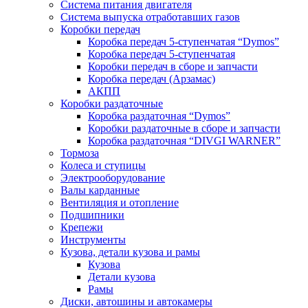
Система питания двигателя
Система выпуска отработавших газов
Коробки передач
Коробка передач 5-ступенчатая “Dymos”
Коробка передач 5-ступенчатая
Коробки передач в сборе и запчасти
Коробка передач (Арзамас)
АКПП
Коробки раздаточные
Коробка раздаточная “Dymos”
Коробки раздаточные в сборе и запчасти
Коробка раздаточная “DIVGI WARNER”
Тормоза
Колеса и ступицы
Электрооборудование
Валы карданные
Вентиляция и отопление
Подшипники
Крепежи
Инструменты
Кузова, детали кузова и рамы
Кузова
Детали кузова
Рамы
Диски, автошины и автокамеры