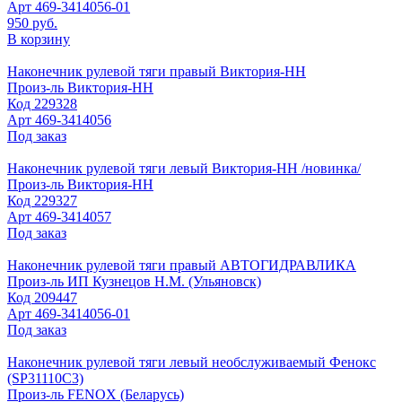
Арт
469-3414056-01
950 руб.
В корзину
Наконечник рулевой тяги правый Виктория-НН
Произ-ль
Виктория-НН
Код
229328
Арт
469-3414056
Под заказ
Наконечник рулевой тяги левый Виктория-НН /новинка/
Произ-ль
Виктория-НН
Код
229327
Арт
469-3414057
Под заказ
Наконечник рулевой тяги правый АВТОГИДРАВЛИКА
Произ-ль
ИП Кузнецов Н.М. (Ульяновск)
Код
209447
Арт
469-3414056-01
Под заказ
Наконечник рулевой тяги левый необслуживаемый Фенокс
(SP31110C3)
Произ-ль
FENOX (Беларусь)