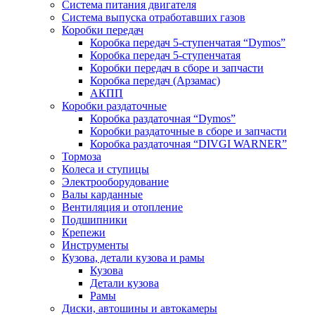
Система питания двигателя
Система выпуска отработавших газов
Коробки передач
Коробка передач 5-ступенчатая “Dymos”
Коробка передач 5-ступенчатая
Коробки передач в сборе и запчасти
Коробка передач (Арзамас)
АКПП
Коробки раздаточные
Коробка раздаточная “Dymos”
Коробки раздаточные в сборе и запчасти
Коробка раздаточная “DIVGI WARNER”
Тормоза
Колеса и ступицы
Электрооборудование
Валы карданные
Вентиляция и отопление
Подшипники
Крепежи
Инструменты
Кузова, детали кузова и рамы
Кузова
Детали кузова
Рамы
Диски, автошины и автокамеры