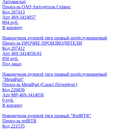
Автомагнат
Произ-ль
ОАО Автодеталь Сервис
Код
207413
Арт
469-3414057
894 руб.
В корзину
Наконечник рулевой тяги правый необслуживаемый
Произ-ль
ПРОЧИЕ ПРОИЗВОДИТЕЛИ
Код
207412
Арт
469-3414056-01
850 руб.
Под заказ
Наконечник рулевой тяги правый необслуживаемый
"MetalPart"
Произ-ль
MetalPart (Санкт-Петербург)
Код
226836
Арт
МР-469-3414056
0 руб.
В корзину
Наконечник рулевой тяги правый "RedBTR"
Произ-ль
redBTR
Код
221535