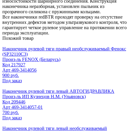
износостойкости шарнирного соединения. Конструкция
наконечника неразборная, установлен пыльник из
прозрачного силикона с пружинными кольцами.
Все наконечники redBTR проходят проверку на отсутствие
внутренних дефектов методом ультразвукового контроля, что
гарантирует четкое рулевое управление на протяжении всего
периода эксплуатации.
Похожий товар
Наконечник рулевой тяги правый необслуживаемый Фенокс
(SP32110C3)
Произ-ль
FENOX (Беларусь)
Код
217927
Арт
469-3414056
900 руб.
Под заказ
Наконечник рулевой тяги левый АВТОГИДРАВЛИКА
Произ-ль
ИП Кузнецов Н.М. (Ульяновск)
Код
209446
Арт
469-3414057-01
700 руб.
Под заказ
Наконечник рулевой тяги левый необслуживаемый