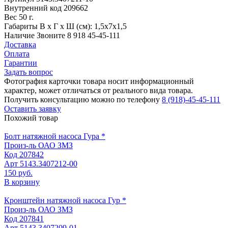
Внутренний код
209662
Вес
50 г.
Габариты
В х Г х Ш (см): 1,5х7х1,5
Наличие
Звоните 8 918 45-45-111
Доставка
Оплата
Гарантии
Задать вопрос
Фотография карточки товара носит информационный
характер, может отличаться от реального вида товара.
Получить консультацию можно по телефону
8 (918)-45-45-111
Оставить заявку
Похожий товар
Болт натяжной насоса Гура *
Произ-ль
ОАО ЗМЗ
Код
207842
Арт
5143.3407212-00
150 руб.
В корзину
Кронштейн натяжной насоса Гур *
Произ-ль
ОАО ЗМЗ
Код
207841
Арт
5143.3407209-01