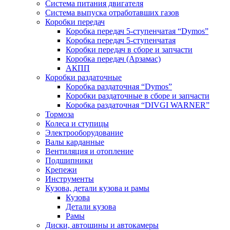
Система питания двигателя
Система выпуска отработавших газов
Коробки передач
Коробка передач 5-ступенчатая “Dymos”
Коробка передач 5-ступенчатая
Коробки передач в сборе и запчасти
Коробка передач (Арзамас)
АКПП
Коробки раздаточные
Коробка раздаточная “Dymos”
Коробки раздаточные в сборе и запчасти
Коробка раздаточная “DIVGI WARNER”
Тормоза
Колеса и ступицы
Электрооборудование
Валы карданные
Вентиляция и отопление
Подшипники
Крепежи
Инструменты
Кузова, детали кузова и рамы
Кузова
Детали кузова
Рамы
Диски, автошины и автокамеры