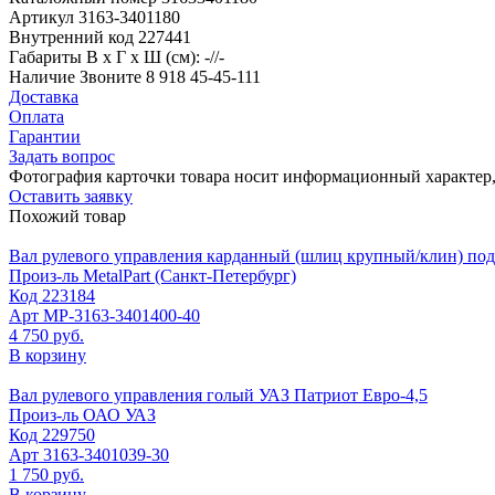
Артикул
3163-3401180
Внутренний код
227441
Габариты
В х Г х Ш (см): -//-
Наличие
Звоните 8 918 45-45-111
Доставка
Оплата
Гарантии
Задать вопрос
Фотография карточки товара носит информационный характер, 
Оставить заявку
Похожий товар
Вал рулевого управления карданный (шлиц крупный/клин) под
Произ-ль
MetalPart (Санкт-Петербург)
Код
223184
Арт
МР-3163-3401400-40
4 750 руб.
В корзину
Вал рулевого управления голый УАЗ Патриот Евро-4,5
Произ-ль
ОАО УАЗ
Код
229750
Арт
3163-3401039-30
1 750 руб.
В корзину