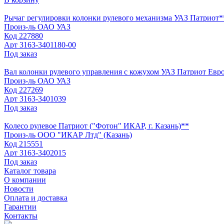
Рычаг регулировки колонки рулевого механизма УАЗ Патриот*
Произ-ль
ОАО УАЗ
Код
227880
Арт
3163-3401180-00
Под заказ
Вал колонки рулевого управления с кожухом УАЗ Патриот Евро
Произ-ль
ОАО УАЗ
Код
227269
Арт
3163-3401039
Под заказ
Колесо рулевое Патриот ("Фотон" ИКАР, г. Казань)**
Произ-ль
ООО "ИКАР Лтд" (Казань)
Код
215551
Арт
3163-3402015
Под заказ
Каталог товара
О компании
Новости
Оплата и доставка
Гарантии
Контакты