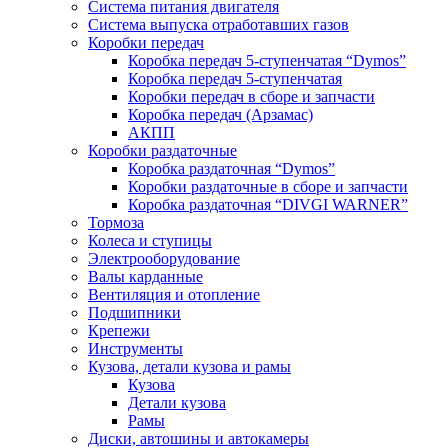
Система питания двигателя
Система выпуска отработавших газов
Коробки передач
Коробка передач 5-ступенчатая “Dymos”
Коробка передач 5-ступенчатая
Коробки передач в сборе и запчасти
Коробка передач (Арзамас)
АКПП
Коробки раздаточные
Коробка раздаточная “Dymos”
Коробки раздаточные в сборе и запчасти
Коробка раздаточная “DIVGI WARNER”
Тормоза
Колеса и ступицы
Электрооборудование
Валы карданные
Вентиляция и отопление
Подшипники
Крепежи
Инструменты
Кузова, детали кузова и рамы
Кузова
Детали кузова
Рамы
Диски, автошины и автокамеры