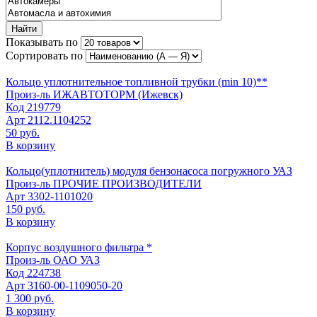
Найти
Показывать по
Сортировать по
Кольцо уплотнительное топливной трубки (min 10)**
Произ-ль
ИЖАВТОТОРМ (Ижевск)
Код
219779
Арт
2112.1104252
50 руб.
В корзину
Кольцо(уплотнитель) модуля бензонасоса погружного УАЗ
Произ-ль
ПРОЧИЕ ПРОИЗВОДИТЕЛИ
Арт
3302-1101020
150 руб.
В корзину
Корпус воздушного фильтра *
Произ-ль
ОАО УАЗ
Код
224738
Арт
3160-00-1109050-20
1 300 руб.
В корзину