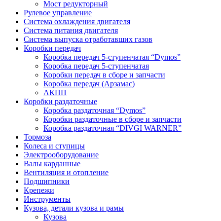
Мост редукторный
Рулевое управление
Система охлаждения двигателя
Система питания двигателя
Система выпуска отработавших газов
Коробки передач
Коробка передач 5-ступенчатая “Dymos”
Коробка передач 5-ступенчатая
Коробки передач в сборе и запчасти
Коробка передач (Арзамас)
АКПП
Коробки раздаточные
Коробка раздаточная “Dymos”
Коробки раздаточные в сборе и запчасти
Коробка раздаточная “DIVGI WARNER”
Тормоза
Колеса и ступицы
Электрооборудование
Валы карданные
Вентиляция и отопление
Подшипники
Крепежи
Инструменты
Кузова, детали кузова и рамы
Кузова