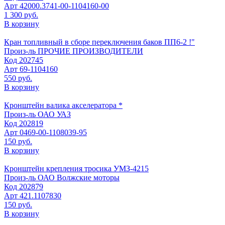
Арт
42000.3741-00-1104160-00
1 300 руб.
В корзину
Кран топливный в сборе переключения баков ПП6-2 !"
Произ-ль
ПРОЧИЕ ПРОИЗВОДИТЕЛИ
Код
202745
Арт
69-1104160
550 руб.
В корзину
Кронштейн валика акселератора *
Произ-ль
ОАО УАЗ
Код
202819
Арт
0469-00-1108039-95
150 руб.
В корзину
Кронштейн крепления тросика УМЗ-4215
Произ-ль
ОАО Волжские моторы
Код
202879
Арт
421.1107830
150 руб.
В корзину