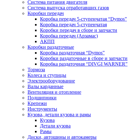
Система питания двигателя
Система выпуска отработавших газов
Коробки передач
Коробка передач 5-ступенчатая “Dymos”
Коробка передач 5-ступенчатая
Коробки передач в сборе и запчасти
Коробка передач (Арзамас)
АКПП
Коробки раздаточные
Коробка раздаточная “Dymos”
Коробки раздаточные в сборе и запчасти
Коробка раздаточная “DIVGI WARNER”
Тормоза
Колеса и ступицы
Электрооборудование
Валы карданные
Вентиляция и отопление
Подшипники
Крепежи
Инструменты
Кузова, детали кузова и рамы
Кузова
Детали кузова
Рамы
Диски, автошины и автокамеры