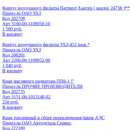
Корпус воздушного фильтра Патриот,Хантер ( аналог 24738 )**
Произ-ль
ОАО УАЗ
Код
202708
Арт
3160-00-1109050-10
1 500 руб.
В корзину
Корпус воздушного фильтра УАЗ-452 инж.*
Произ-ль
ОАО УАЗ
Код
208201
Арт
2206-00-1109052-00
1 040 руб.
В корзину
Кран масляного радиатора ПП6-1 !"
Произ-ль
ПРОЧИЕ ПРОИЗВОДИТЕЛИ
Код
202735
Арт
3151-00-1013140-02
250 руб.
В корзину
Кран топливный в сборе переключения баков АДС
Произ-ль
ОАО Автодеталь Сервис
Код
222180