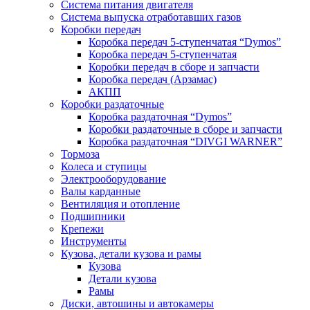
Система питания двигателя
Система выпуска отработавших газов
Коробки передач
Коробка передач 5-ступенчатая “Dymos”
Коробка передач 5-ступенчатая
Коробки передач в сборе и запчасти
Коробка передач (Арзамас)
АКПП
Коробки раздаточные
Коробка раздаточная “Dymos”
Коробки раздаточные в сборе и запчасти
Коробка раздаточная “DIVGI WARNER”
Тормоза
Колеса и ступицы
Электрооборудование
Валы карданные
Вентиляция и отопление
Подшипники
Крепежи
Инструменты
Кузова, детали кузова и рамы
Кузова
Детали кузова
Рамы
Диски, автошины и автокамеры