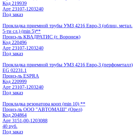
Код
219939
Арт
23107-1203240
Под заказ
Прокладка приемной трубы УМЗ 4216 Евро-3 (облиц. метал.
5-ти сл.) (min 5)**
Произ-ль
КВАДРАТИС (г. Воронеж)
Код
220496
Арт
23107-1203240
Под заказ
Прокладка приемной трубы УМЗ 4216 Евро-3 (перфометалл)
EG 02231.1
Произ-ль
ESPRA
Код
220999
Арт
23107-1203240
Под заказ
Прокладка резонатора кооп (min 10) **
Произ-ль
ООО "АВТОМАШ" (Орел)
Код
204864
Арт
3151-00-1203088
40 руб.
Под заказ