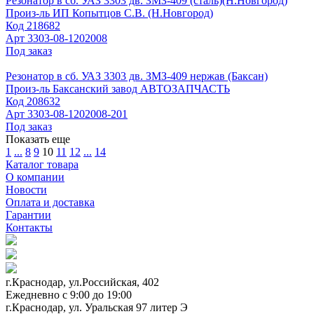
Резонатор в сб. УАЗ 3303 дв. ЗМЗ-409 (сталь)(Н.Новгород)
Произ-ль
ИП Копытцов С.В. (Н.Новгород)
Код
218682
Арт
3303-08-1202008
Под заказ
Резонатор в сб. УАЗ 3303 дв. ЗМЗ-409 нержав (Баксан)
Произ-ль
Баксанский завод АВТОЗАПЧАСТЬ
Код
208632
Арт
3303-08-1202008-201
Под заказ
Показать еще
1
...
8
9
10
11
12
...
14
Каталог товара
О компании
Новости
Оплата и доставка
Гарантии
Контакты
г.Краснодар, ул.Российская, 402
Ежедневно c 9:00 до 19:00
г.Краснодар, ул. Уральская 97 литер Э