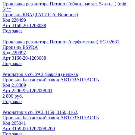
Прокладка резонатора Патриот (облиц. метал. 5-ти сл.) (min
5)**
Произ-ль
КВАДРАТИС (г. Воронеж)
Код
220499
Арт
3160-20-1203088
Под заказ
Прокладка резонатора Патриот (перфометалл) EG 02631
Произ-ль
ESPRA
Код
220997
Арт
3160-20-1203088
Под заказ
Резонатор в сб. УАЗ (Баксан) нержав
Произ-ль
Баксанский завод АВТОЗАПЧАСТЬ
Код
218389
Арт
2206-95-1202008-01
2 800 руб.
Под заказ
Резонатор в сб. УАЗ 3159, 3160,3162,
Произ-ль
Баксанский завод АВТОЗАПЧАСТЬ
Код
205041
Арт
3159-00-1202008-200
Под заказ