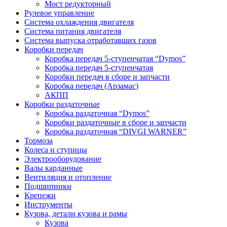
Мост редукторный
Рулевое управление
Система охлаждения двигателя
Система питания двигателя
Система выпуска отработавших газов
Коробки передач
Коробка передач 5-ступенчатая “Dymos”
Коробка передач 5-ступенчатая
Коробки передач в сборе и запчасти
Коробка передач (Арзамас)
АКПП
Коробки раздаточные
Коробка раздаточная “Dymos”
Коробки раздаточные в сборе и запчасти
Коробка раздаточная “DIVGI WARNER”
Тормоза
Колеса и ступицы
Электрооборудование
Валы карданные
Вентиляция и отопление
Подшипники
Крепежи
Инструменты
Кузова, детали кузова и рамы
Кузова