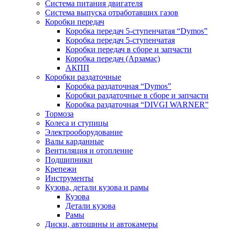
Система питания двигателя
Система выпуска отработавших газов
Коробки передач
Коробка передач 5-ступенчатая “Dymos”
Коробка передач 5-ступенчатая
Коробки передач в сборе и запчасти
Коробка передач (Арзамас)
АКПП
Коробки раздаточные
Коробка раздаточная “Dymos”
Коробки раздаточные в сборе и запчасти
Коробка раздаточная “DIVGI WARNER”
Тормоза
Колеса и ступицы
Электрооборудование
Валы карданные
Вентиляция и отопление
Подшипники
Крепежи
Инструменты
Кузова, детали кузова и рамы
Кузова
Детали кузова
Рамы
Диски, автошины и автокамеры