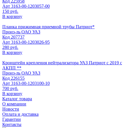
Код
225958
Арт
3163-00-1203057-00
150 руб.
В корзину
Планка прижимная приемной трубы Патриот*
Произ-ль
ОАО УАЗ
Код
207737
Арт
3163-00-1203026-95
280 руб.
В корзину
Кронштейн крепления нейтрализатора УАЗ Патриот с 2019 с
АКПП **
Произ-ль
ОАО УАЗ
Код
226155
Арт
3163-00-1203100-10
700 руб.
В корзину
Каталог товара
О компании
Новости
Оплата и доставка
Гарантии
Контакты