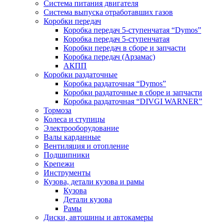
Система питания двигателя
Система выпуска отработавших газов
Коробки передач
Коробка передач 5-ступенчатая “Dymos”
Коробка передач 5-ступенчатая
Коробки передач в сборе и запчасти
Коробка передач (Арзамас)
АКПП
Коробки раздаточные
Коробка раздаточная “Dymos”
Коробки раздаточные в сборе и запчасти
Коробка раздаточная “DIVGI WARNER”
Тормоза
Колеса и ступицы
Электрооборудование
Валы карданные
Вентиляция и отопление
Подшипники
Крепежи
Инструменты
Кузова, детали кузова и рамы
Кузова
Детали кузова
Рамы
Диски, автошины и автокамеры