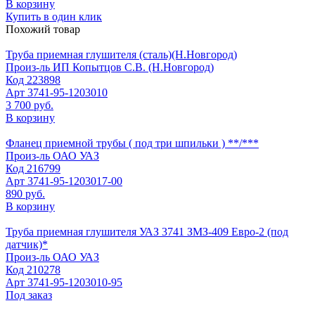
В корзину
Купить в один клик
Похожий товар
Труба приемная глушителя (сталь)(Н.Новгород)
Произ-ль
ИП Копытцов С.В. (Н.Новгород)
Код
223898
Арт
3741-95-1203010
3 700 руб.
В корзину
Фланец приемной трубы ( под три шпильки ) **/***
Произ-ль
ОАО УАЗ
Код
216799
Арт
3741-95-1203017-00
890 руб.
В корзину
Труба приемная глушителя УАЗ 3741 ЗМЗ-409 Евро-2 (под
датчик)*
Произ-ль
ОАО УАЗ
Код
210278
Арт
3741-95-1203010-95
Под заказ