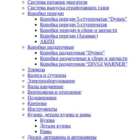
Система питания двигателя
Система выпуска отработавших газов
Коробки передач
Коробка передач 5-ступенчатая “Dymos”
Коробка передач 5-ступенчатая
Коробки передач в сборе и запчасти
Коробка передач (Арзамас)
АКПП
Коробки раздаточные
Коробка раздаточная “Dymos”
Коробки раздаточные в сборе и запчасти
Коробка раздаточная “DIVGI WARNER”
Тормоза
Колеса и ступицы
Электрооборудование
Валы карданные
Вентиляция и отопление
Подшипники
Крепежи
Инструменты
Кузова, детали кузова и рамы
Кузова
Детали кузова
Рамы
Диски, автошины и автокамеры