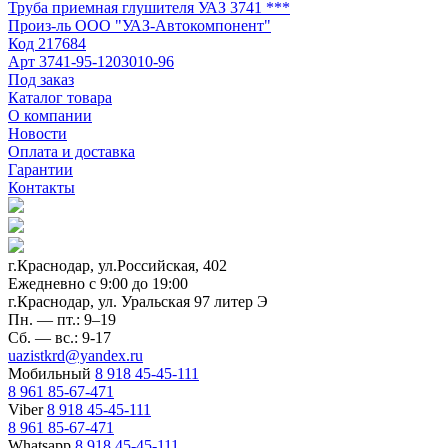
Труба приемная глушителя УАЗ 3741 ***
Произ-ль
ООО "УАЗ-Автокомпонент"
Код
217684
Арт
3741-95-1203010-96
Под заказ
Каталог товара
О компании
Новости
Оплата и доставка
Гарантии
Контакты
г.Краснодар, ул.Российская, 402
Ежедневно c 9:00 до 19:00
г.Краснодар, ул. Уральская 97 литер Э
Пн. — пт.: 9–19
Сб. — вс.: 9-17
uazistkrd@yandex.ru
Мобильный
8 918 45-45-111
8 961 85-67-471
Viber
8 918 45-45-111
8 961 85-67-471
Whatsapp
8 918 45-45-111