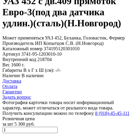
УАЗ 452 с дв.409 прямоток
Евро-3(под два датчика
удлин.)(сталь)(Н.Новгород)
Может применяться
УАЗ 452, Буханка, Головастик, Фермер
Производитель
ИП Копытцов С.В. (Н.Новгород)
Каталожный номер
374195120301010
Артикул
3741-95-1203010-10
Внутренний код
218704
Вес
1600 г.
Габариты
В х Г х Ш (см): -//-
Наличие
В наличии
Доставка
Оплата
Гарантии
Задать вопрос
Фотография карточки товара носит информационный
характер, может отличаться от реального вида товара.
Получить консультацию можно по телефону
8 (918)-45-45-111
Розничная цена
за шт
5 300 руб.