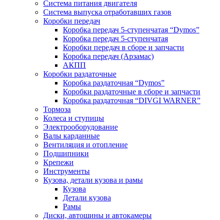
Система питания двигателя
Система выпуска отработавших газов
Коробки передач
Коробка передач 5-ступенчатая “Dymos”
Коробка передач 5-ступенчатая
Коробки передач в сборе и запчасти
Коробка передач (Арзамас)
АКПП
Коробки раздаточные
Коробка раздаточная “Dymos”
Коробки раздаточные в сборе и запчасти
Коробка раздаточная “DIVGI WARNER”
Тормоза
Колеса и ступицы
Электрооборудование
Валы карданные
Вентиляция и отопление
Подшипники
Крепежи
Инструменты
Кузова, детали кузова и рамы
Кузова
Детали кузова
Рамы
Диски, автошины и автокамеры