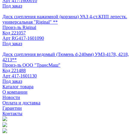
Арт
417-1600010
Под заказ
Диск сцепления нажимной (корзина) УАЗ 4-ст.КПП лепестк.
универсальная "Riginal" **
Произ-ль
Riginal
Код
221057
Арт
RG417-1601090
Под заказ
Диск сцепления ведомый (Тюмень d-240мм) УМЗ-4178, 4218,
4213**
Произ-ль
ООО "ТрансМаш"
Код
221488
Арт
417-1601130
Под заказ
Каталог товара
О компании
Новости
Оплата и доставка
Гарантии
Контакты