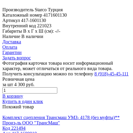
Производитель
Starco Турция
Каталожный номер
4171601130
Артикул
417-1601130
Внутренний код
221023
Габариты
В х Г х Ш (см): -//-
Наличие
В наличии
Доставка
Оплата
Гарантии
Задать вопрос
Фотография карточки товара носит информационный
характер, может отличаться от реального вида товара.
Получить консультацию можно по телефону
8 (918)-45-45-111
Розничная цена
за шт
4 300 руб.
В корзину
Купить в один клик
Похожий товар
Комплект сцепления Трансмаш УМЗ- 4178 (без муфты)**
Произ-ль
ООО "ТрансМаш"
Код
221494