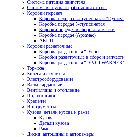
Система питания двигателя
Система выпуска отработавших газов
Коробки передач
Коробка передач 5-ступенчатая “Dymos”
Коробка передач 5-ступенчатая
Коробки передач в сборе и запчасти
Коробка передач (Арзамас)
АКПП
Коробки раздаточные
Коробка раздаточная “Dymos”
Коробки раздаточные в сборе и запчасти
Коробка раздаточная “DIVGI WARNER”
Тормоза
Колеса и ступицы
Электрооборудование
Валы карданные
Вентиляция и отопление
Подшипники
Крепежи
Инструменты
Кузова, детали кузова и рамы
Кузова
Детали кузова
Рамы
Диски, автошины и автокамеры