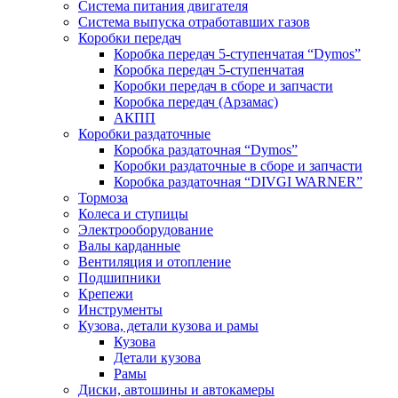
Система питания двигателя
Система выпуска отработавших газов
Коробки передач
Коробка передач 5-ступенчатая “Dymos”
Коробка передач 5-ступенчатая
Коробки передач в сборе и запчасти
Коробка передач (Арзамас)
АКПП
Коробки раздаточные
Коробка раздаточная “Dymos”
Коробки раздаточные в сборе и запчасти
Коробка раздаточная “DIVGI WARNER”
Тормоза
Колеса и ступицы
Электрооборудование
Валы карданные
Вентиляция и отопление
Подшипники
Крепежи
Инструменты
Кузова, детали кузова и рамы
Кузова
Детали кузова
Рамы
Диски, автошины и автокамеры