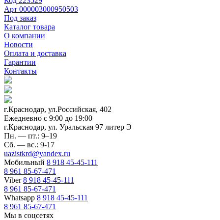
Код
223529
Арт
000003000950503
Под заказ
Каталог товара
О компании
Новости
Оплата и доставка
Гарантии
Контакты
г.Краснодар, ул.Российская, 402
Ежедневно c 9:00 до 19:00
г.Краснодар, ул. Уральская 97 литер Э
Пн. — пт.: 9–19
Сб. — вс.: 9-17
uazistkrd@yandex.ru
Мобильный
8 918 45-45-111
8 961 85-67-471
Viber
8 918 45-45-111
8 961 85-67-471
Whatsapp
8 918 45-45-111
8 961 85-67-471
Мы в соцсетях