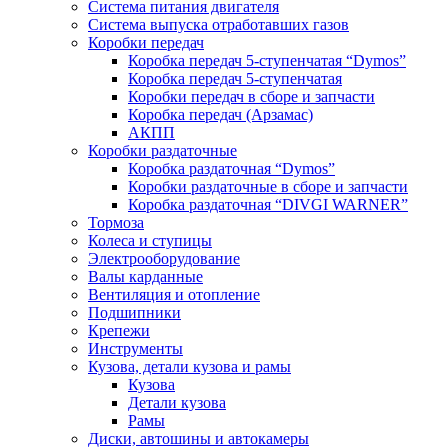
Система питания двигателя
Система выпуска отработавших газов
Коробки передач
Коробка передач 5-ступенчатая “Dymos”
Коробка передач 5-ступенчатая
Коробки передач в сборе и запчасти
Коробка передач (Арзамас)
АКПП
Коробки раздаточные
Коробка раздаточная “Dymos”
Коробки раздаточные в сборе и запчасти
Коробка раздаточная “DIVGI WARNER”
Тормоза
Колеса и ступицы
Электрооборудование
Валы карданные
Вентиляция и отопление
Подшипники
Крепежи
Инструменты
Кузова, детали кузова и рамы
Кузова
Детали кузова
Рамы
Диски, автошины и автокамеры