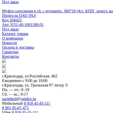
Под заказ
Муфта сцепления в сб. с подшипн. 360710 (4ст. КПП, лепест..ко
Произ-ль
ОАО УАЗ
Код
204425
Арт
3151-40-1601180-01
Под заказ
Каталог товара
О компании
Новости
Оплата и доставка
Гарантии
Контакты
г.Краснодар, ул.Российская, 402
Ежедневно c 9:00 до 19:00
г.Краснодар, ул. Уральская 97 литер Э
Пн. — пт.: 9–19
Сб. — вс.: 9-17
uazistkrd@yandex.ru
Мобильный
8 918 45-45-111
8 961 85-67-471
Viber
8 918 45-45-111