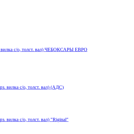
з. вилка с/о, толст. вал) ЧЕБОКСАРЫ ЕВРО
з. вилка с/о, толст. вал) (АДС)
. вилка с/о, толст. вал) "Riginal"