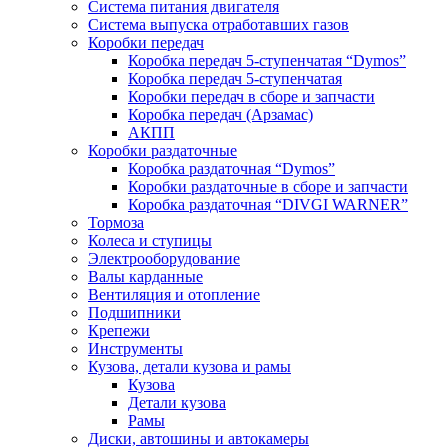
Система питания двигателя
Система выпуска отработавших газов
Коробки передач
Коробка передач 5-ступенчатая “Dymos”
Коробка передач 5-ступенчатая
Коробки передач в сборе и запчасти
Коробка передач (Арзамас)
АКПП
Коробки раздаточные
Коробка раздаточная “Dymos”
Коробки раздаточные в сборе и запчасти
Коробка раздаточная “DIVGI WARNER”
Тормоза
Колеса и ступицы
Электрооборудование
Валы карданные
Вентиляция и отопление
Подшипники
Крепежи
Инструменты
Кузова, детали кузова и рамы
Кузова
Детали кузова
Рамы
Диски, автошины и автокамеры