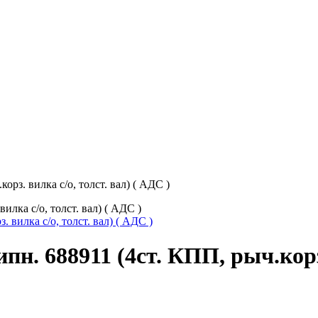
орз. вилка с/о, толст. вал) ( АДС )
илка с/о, толст. вал) ( АДС )
пн. 688911 (4ст. КПП, рыч.корз.