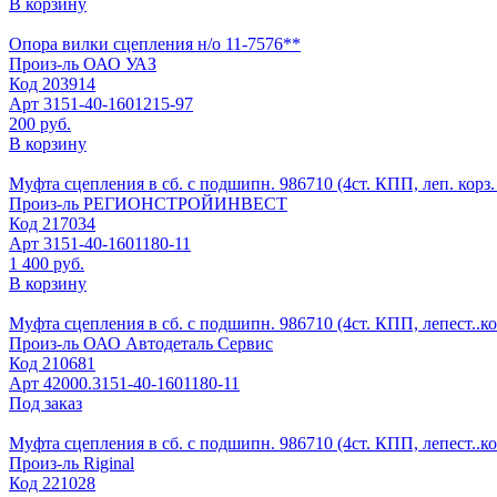
В корзину
Опора вилки сцепления н/о 11-7576**
Произ-ль
ОАО УАЗ
Код
203914
Арт
3151-40-1601215-97
200 руб.
В корзину
Муфта сцепления в сб. с подшипн. 986710 (4ст. КПП, леп. кор
Произ-ль
РЕГИОНСТРОЙИНВЕСТ
Код
217034
Арт
3151-40-1601180-11
1 400 руб.
В корзину
Муфта сцепления в сб. с подшипн. 986710 (4ст. КПП, лепест..кор
Произ-ль
ОАО Автодеталь Сервис
Код
210681
Арт
42000.3151-40-1601180-11
Под заказ
Муфта сцепления в сб. с подшипн. 986710 (4ст. КПП, лепест..корз
Произ-ль
Riginal
Код
221028