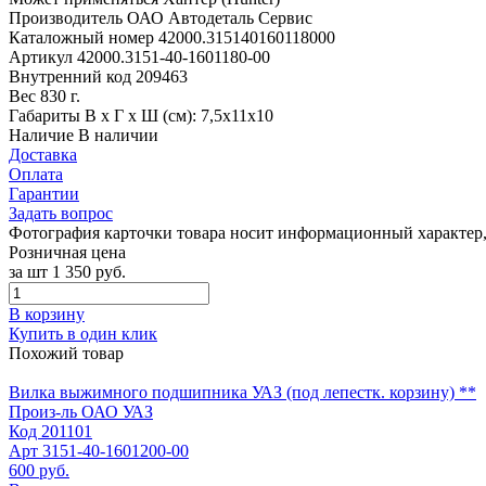
Производитель
ОАО Автодеталь Сервис
Каталожный номер
42000.315140160118000
Артикул
42000.3151-40-1601180-00
Внутренний код
209463
Вес
830 г.
Габариты
В х Г х Ш (см): 7,5х11х10
Наличие
В наличии
Доставка
Оплата
Гарантии
Задать вопрос
Фотография карточки товара носит информационный характер, 
Розничная цена
за шт
1 350 руб.
В корзину
Купить в один клик
Похожий товар
Вилка выжимного подшипника УАЗ (под лепестк. корзину) **
Произ-ль
ОАО УАЗ
Код
201101
Арт
3151-40-1601200-00
600 руб.