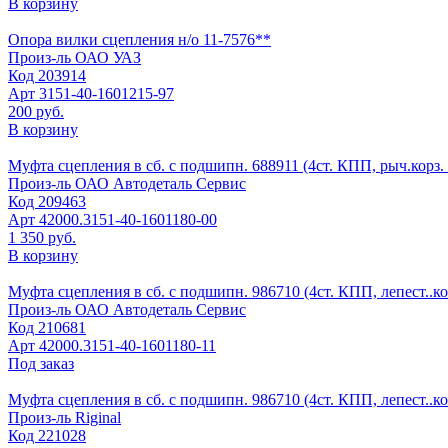
В корзину
Опора вилки сцепления н/о 11-7576**
Произ-ль
ОАО УАЗ
Код
203914
Арт
3151-40-1601215-97
200 руб.
В корзину
Муфта сцепления в сб. с подшипн. 688911 (4ст. КПП, рыч.корз. в
Произ-ль
ОАО Автодеталь Сервис
Код
209463
Арт
42000.3151-40-1601180-00
1 350 руб.
В корзину
Муфта сцепления в сб. с подшипн. 986710 (4ст. КПП, лепест..кор
Произ-ль
ОАО Автодеталь Сервис
Код
210681
Арт
42000.3151-40-1601180-11
Под заказ
Муфта сцепления в сб. с подшипн. 986710 (4ст. КПП, лепест..корз
Произ-ль
Riginal
Код
221028