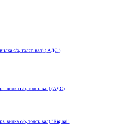
илка с/о, толст. вал) ( АДС )
з. вилка с/о, толст. вал) (АДС)
. вилка с/о, толст. вал) "Riginal"