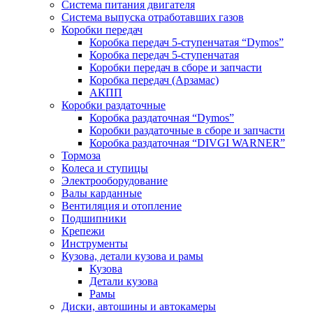
Система питания двигателя
Система выпуска отработавших газов
Коробки передач
Коробка передач 5-ступенчатая “Dymos”
Коробка передач 5-ступенчатая
Коробки передач в сборе и запчасти
Коробка передач (Арзамас)
АКПП
Коробки раздаточные
Коробка раздаточная “Dymos”
Коробки раздаточные в сборе и запчасти
Коробка раздаточная “DIVGI WARNER”
Тормоза
Колеса и ступицы
Электрооборудование
Валы карданные
Вентиляция и отопление
Подшипники
Крепежи
Инструменты
Кузова, детали кузова и рамы
Кузова
Детали кузова
Рамы
Диски, автошины и автокамеры