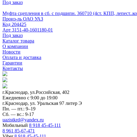
Под заказ
Муфта сцепления в сб. с подшипн. 360710 (4ст. КПП, лепест..ко
Произ-ль
ОАО УАЗ
Код
204425
Арт
3151-40-1601180-01
Под заказ
Каталог товара
О компании
Новости
Оплата и доставка
Гарантии
Контакты
г.Краснодар, ул.Российская, 402
Ежедневно c 9:00 до 19:00
г.Краснодар, ул. Уральская 97 литер Э
Пн. — пт.: 9–19
Сб. — вс.: 9-17
uazistkrd@yandex.ru
Мобильный
8 918 45-45-111
8 961 85-67-471
Viber
8 918 45-45-111