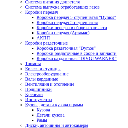
Система питания двигателя
Система выпуска отработавших газов
Коробки передач
Коробка передач 5-ступенчатая “Dymos”
Коробка передач 5-ступенчатая
Коробки передач в сборе и запчасти
Коробка передач (Арзамас)
АКПП
Коробки раздаточные
Коробка раздаточная “Dymos”
Коробки раздаточные в сборе и запчасти
Коробка раздаточная “DIVGI WARNER”
Тормоза
Колеса и ступицы
Электрооборудование
Валы карданные
Вентиляция и отопление
Подшипники
Крепежи
Инструменты
Кузова, детали кузова и рамы
Кузова
Детали кузова
Рамы
Диски, автошины и автокамеры