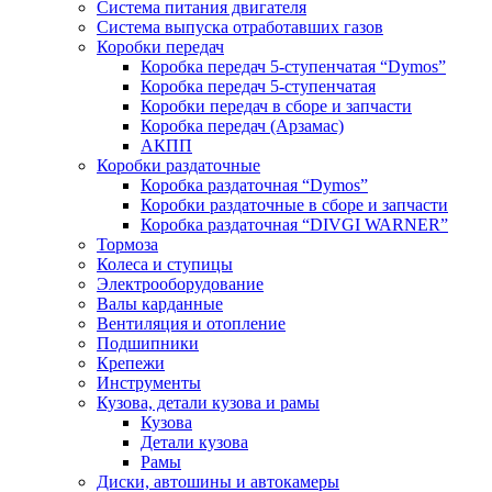
Система питания двигателя
Система выпуска отработавших газов
Коробки передач
Коробка передач 5-ступенчатая “Dymos”
Коробка передач 5-ступенчатая
Коробки передач в сборе и запчасти
Коробка передач (Арзамас)
АКПП
Коробки раздаточные
Коробка раздаточная “Dymos”
Коробки раздаточные в сборе и запчасти
Коробка раздаточная “DIVGI WARNER”
Тормоза
Колеса и ступицы
Электрооборудование
Валы карданные
Вентиляция и отопление
Подшипники
Крепежи
Инструменты
Кузова, детали кузова и рамы
Кузова
Детали кузова
Рамы
Диски, автошины и автокамеры