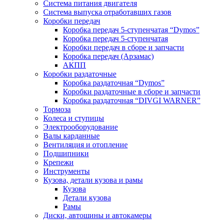
Система питания двигателя
Система выпуска отработавших газов
Коробки передач
Коробка передач 5-ступенчатая “Dymos”
Коробка передач 5-ступенчатая
Коробки передач в сборе и запчасти
Коробка передач (Арзамас)
АКПП
Коробки раздаточные
Коробка раздаточная “Dymos”
Коробки раздаточные в сборе и запчасти
Коробка раздаточная “DIVGI WARNER”
Тормоза
Колеса и ступицы
Электрооборудование
Валы карданные
Вентиляция и отопление
Подшипники
Крепежи
Инструменты
Кузова, детали кузова и рамы
Кузова
Детали кузова
Рамы
Диски, автошины и автокамеры