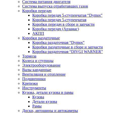
Система питания двигателя
Система выпуска отработавших газов
Коробки передач
Коробка передач 5-ступенчатая “Dymos”
Коробка передач 5-ступенчатая
Коробки передач в сборе и запчасти
Коробка передач (Арзамас)
АКПП
Коробки раздаточные
Коробка раздаточная “Dymos”
Коробки раздаточные в сборе и запчасти
Коробка раздаточная “DIVGI WARNER”
Тормоза
Колеса и ступицы
Электрооборудование
Валы карданные
Вентиляция и отопление
Подшипники
Крепежи
Инструменты
Кузова, детали кузова и рамы
Кузова
Детали кузова
Рамы
Диски, автошины и автокамеры